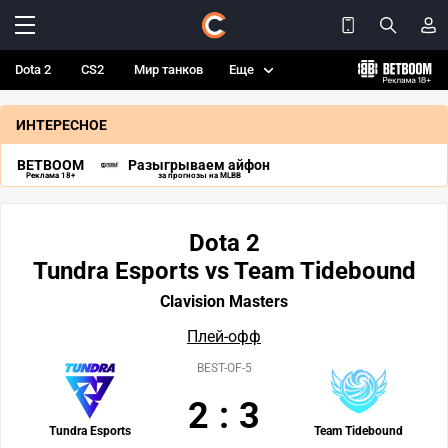
Dota 2
CS2
Мир танков
Еще
ИНТЕРЕСНОЕ
BETBOOM
Разыгрываем айфон
Реклама 18+
за прогнозы на MLBB
Dota 2
Tundra Esports vs Team Tidebound
Clavision Masters
Плей-офф
BEST-OF-5
2
:
3
Tundra Esports
Team Tidebound