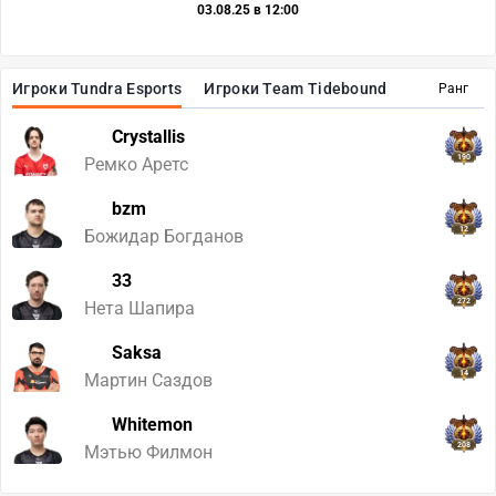
03.08.25 в 12:00
Игроки Tundra Esports
Игроки Team Tidebound
Ранг
Crystallis
190
Ремко Аретс
bzm
12
Божидар Богданов
33
272
Нета Шапира
Saksa
14
Мартин Саздов
Whitemon
208
Мэтью Филмон