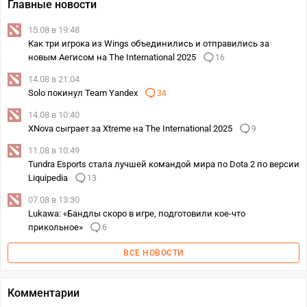
Главные новости
15.08 в 19:48
Как три игрока из Wings объединились и отправились за
новым Аегисом на The International 2025
16
14.08 в 21:04
Solo покинул Team Yandex
34
14.08 в 10:40
XNova сыграет за Xtreme на The International 2025
9
11.08 в 10:49
Tundra Esports стала лучшей командой мира по Dota 2 по версии
Liquipedia
13
07.08 в 13:30
Lukawa: «Бандлы скоро в игре, подготовили кое-что
прикольное»
6
ВСЕ НОВОСТИ
Комментарии