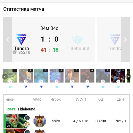
Статистика матча
34м 34с
1
:
0
Tundra
Tidebound
Tundra
41
:
18
35210
1
2
3
4
5
6
7
8
Герой
MMR
Игрок
У/С/П
ОЦ
Д/Н
Свет:
Tidebound
shiro
4 / 6 / 15
33798
702 / 1
252
26