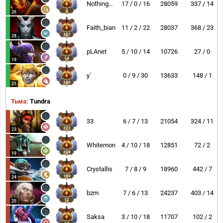
NothingToSay
17 / 0 / 16
28059
337 / 14
5
26
Faith_bian
11 / 2 / 22
28037
368 / 23
357
28
pLAnet
5 / 10 / 14
10726
27 / 0
14
19
y`
0 / 9 / 30
13633
148 / 1
240
21
Тьма:
Tundra
33
6 / 7 / 13
21054
324 / 11
272
23
Whitemon
4 / 10 / 18
12851
72 / 2
208
19
Crystallis
7 / 8 / 9
18960
442 / 7
190
24
bzm
7 / 6 / 13
24237
403 / 14
12
25
Saksa
3 / 10 / 18
11707
102 / 2