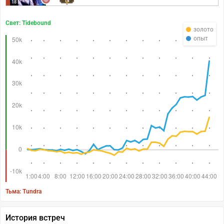
14
18
Свет: Tidebound
золото
опыт
Тьма: Tundra
История встреч