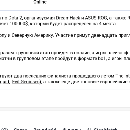
Online
 по Dota 2, организуемая DreamHack и ASUS ROG, а также 
яет 100000$, который будет распределен на 4 места.
ропу и Северную Америку. Участие примут двенадцать при
ом: групповой этап пройдет в онлайн, а игры плей-офф (d
атчи в групповом этапе пройдут в формате bo1, а игры п
вуют два последних финалиста прошедшего летом The Inter
quid
,
Evil Geniuses
), а также еще две топовые европейские