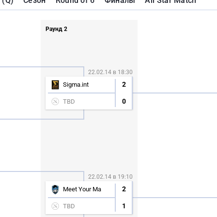
 (Q)
Сезон
Round of 6
Финалы
All Star Match
Раунд 2
22.02.14 в 18:30
2
Sigma.int
0
TBD
22.02.14 в 19:10
2
Meet Your Ma
1
TBD