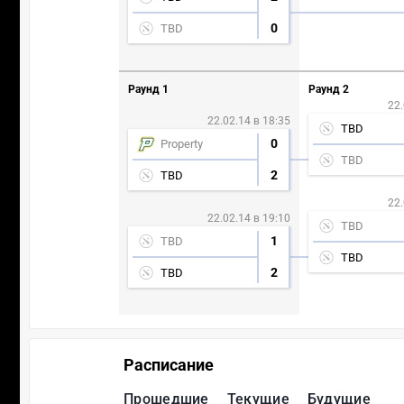
0
TBD
Раунд 1
Раунд 2
22.
22.02.14 в 18:35
TBD
0
Property
TBD
2
TBD
22.
22.02.14 в 19:10
TBD
1
TBD
TBD
2
TBD
Расписание
Прошедшие
Текущие
Будущие