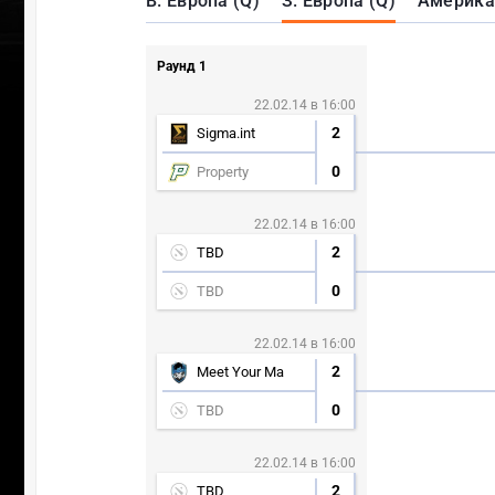
В. Европа (Q)
З. Европа (Q)
Америка
Раунд 1
22.02.14 в 16:00
2
Sigma.int
0
Property
22.02.14 в 16:00
2
TBD
0
TBD
22.02.14 в 16:00
2
Meet Your Ma
0
TBD
22.02.14 в 16:00
2
TBD