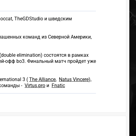
Roccat, TheGDStudio и шведским
глашенных команд из Северной Америки,
ouble elimination) состоятся в рамках
лей-офф bo3. Финальный матч пройдет уже
national 3 (
The Alliance
,
Natus Vincere
),
 команды -
Virtus.pro
и
Fnatic