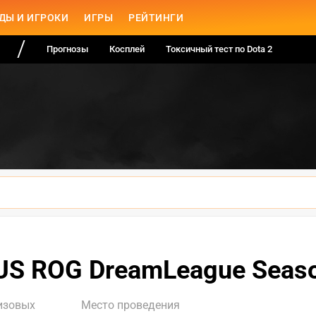
ДЫ И ИГРОКИ
ИГРЫ
РЕЙТИНГИ
Прогнозы
Косплей
Токсичный тест по Dota 2
US ROG DreamLeague Seaso
изовых
Место проведения