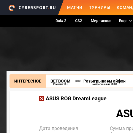
МАТЧИ
ТУРНИРЫ
КОМАН
Dota 2
CS2
Мир танков
Еще
ИНТЕРЕСНОЕ
BETBOOM
Разыгрываем айфон
Реклама 18+
за прогнозы на MLBB
ASUS ROG DreamLeague
AS
Дата проведения
Сумма пр