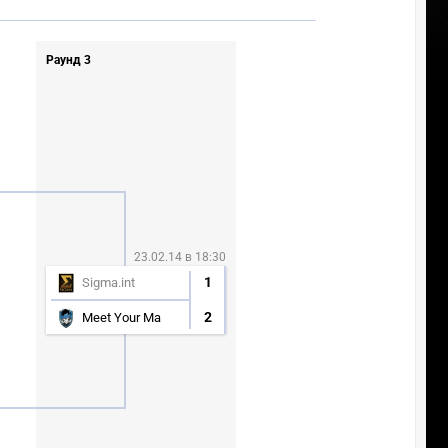
Раунд 3
23.02.14 в 18:30
1
Sigma.int
2
Meet Your Ma