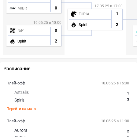
17.05.25 в 17:00
0
MIBR
1
FURIA
16.05.25 в 18:00
2
Spirit
0
NiP
2
Spirit
Расписание
Плей-офф
18.05.25 в 15:00
Astralis
1
3
Spirit
Перейти на матч
Плей-офф
18.05.25 в 11:00
Aurora
2