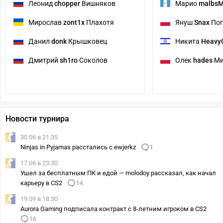
Леонид
chopper
Вишняков
Марио
malbs
Мирослав
zont1x
Плахотя
Януш
Snax
Пог
Данил
donk
Крышковец
Никита
Heavy
Дмитрий
sh1ro
Соколов
Олек
hades
Ми
Новости турнира
30.06 в 21:35
Ninjas in Pyjamas расстались с ewjerkz
1
17.06 в 23:30
Ушел за бесплатным ПК и едой — molodoy рассказал, как начал
карьеру в CS2
14
19.09 в 18:30
Aurora Gaming подписала контракт с 8-летним игроком в CS2
16