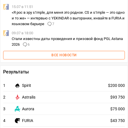
15.07 в 11:51
«Я рос в эру s1mple, для меня это родное. CS и s1mple — это одно
и то же» — интервью с YEKINDAR о выгорании, инвайте в FURIA и
языковом барьере
7
09.07 в 18:00
Стали известны даты проведения и призовой фонд PGL Astana
2026
6
ВСЕ НОВОСТИ
Результаты
1
Spirit
$200 000
2
Astralis
$93 750
3
Aurora
$75 000
4
FURIA
$43 750