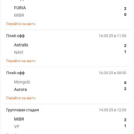
FURIA
2
0
MIBR
Перейти на матч
Плей-офф
16.05.25 в 11:00
Astralis
2
1
NAVI
Перейти на матч
Плей-офф
16.05.25 в 08:00
Mongolz
0
2
Aurora
Перейти на матч
Групповая стадия
14.05.25 в 12:05
MIBR
2
1
VP