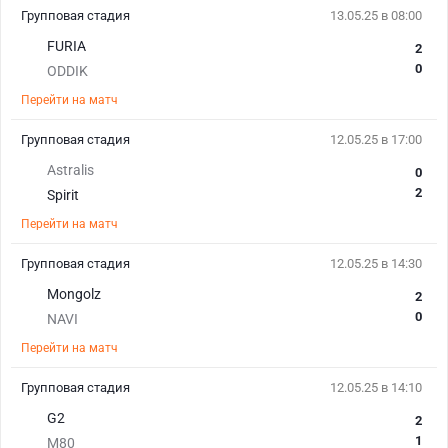
Групповая стадия
13.05.25 в 08:00
FURIA
2
0
ODDIK
Перейти на матч
Групповая стадия
12.05.25 в 17:00
Astralis
0
2
Spirit
Перейти на матч
Групповая стадия
12.05.25 в 14:30
Mongolz
2
0
NAVI
Перейти на матч
Групповая стадия
12.05.25 в 14:10
G2
2
1
M80