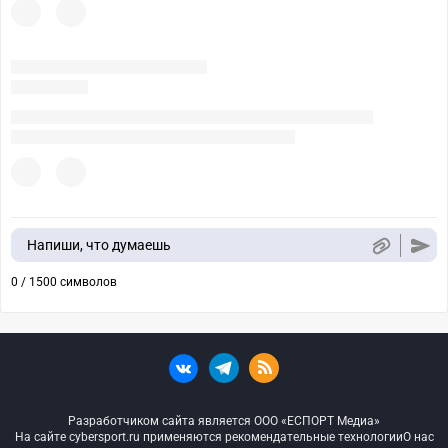
Напиши, что думаешь
0 / 1500 символов
Разработчиком сайта является ООО «ЕСПОРТ Медиа»
На сайте cybersport.ru применяются рекомендательные технологии
О нас