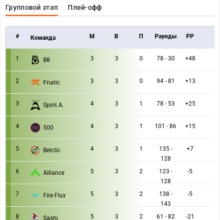
Групповой этап
Плей-офф
#
M
В
П
Раунды
РР
Команда
1
3
3
0
78 - 30
+48
B8
2
3
3
0
94 - 81
+13
Fnatic
3
4
3
1
78 - 53
+25
Spirit A.
4
4
3
1
101 - 86
+15
500
5
4
3
1
135 -
+7
Betclic
128
6
5
3
2
123 -
-5
Alliance
128
7
5
3
2
138 -
-5
Fire Flux
143
8
5
3
2
61 - 82
-21
Sashi