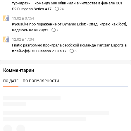
турнирах» — команду 500 обвинили в читерстве в финале CCT
S2 European Series #17
24
13.02 в 07:54
Kyousuke про поражение от Dynamo Eclot: «Спад, играю как [бот],
надеюсь не кикнут»
7
12.02 в 17:04
Fnatic разгромно проиграла сербской команде Partizan Esports в
плей-офф CCT Season 2 EU S17
6
Комментарии
ПО ДАТЕ
ПО ПОПУЛЯРНОСТИ