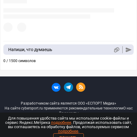
Напиши, что думаешь
0 / 1500 символов
Разработчиком сайта является ООО «ЕСПОРТ Медиа»
На сайте cybersport.ru применяются рекомендательные технологии
О нас
Документы
Для повышения удобства сайта мы используем cookie-файлы и
сервис Яндекс.Метрика
подробнее
. Продолжая использовать сайт,
© ООО «Киберспорт.ру» — Все права защищены
вы соглашаетесь на обработку файлов, используемых сервисом
подробнее
.
18+