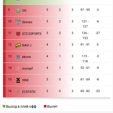
9
5
2
3
97 - 99
-2
OG
10
5
2
3
121 -
-6
Sinners
127
11
5
2
3
126 -
-27
GTZ.ESPORTS
153
12
4
1
3
91 - 91
0
NAVI J
13
4
1
3
115 -
-3
Monte
118
14
4
1
3
52 - 61
-9
moneyF
15
3
0
3
61 - 69
-8
9INE
16
3
0
3
60 - 82
-22
ECSTATIC
Выход в плей-офф
Вылет