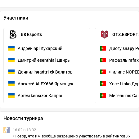
Участники
B8 Esports
GTZ.ESPORT
Андрей
npl
Кухарский
Диогу
snapy
Р
Дмитрий
esenthial
Цвирь
Рафаэль
rafa
Даниил
headtr1ck
Валитов
Филипе
NOPEE
Алексей
ALEX666
Ярмощук
Хосе
Linko
Ду
Артем
kensizor
Капран
Мигель
ms
Сан
Новости турнира
16.02 в 18:02
«Позор, что им вообще разрешено участвовать в рейтинговых