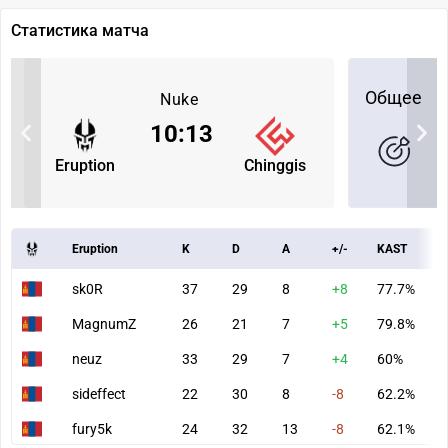
Статистика матча
Общее
Nuke
10
:
13
Eruption
Chinggis
Eruption
K
D
A
+/-
KAST
A
sk0R
37
29
8
+8
77.7%
9
MagnumZ
26
21
7
+5
79.8%
6
neuz
33
29
7
+4
60%
7
sideffect
22
30
8
-8
62.2%
6
fury5k
24
32
13
-8
62.1%
6