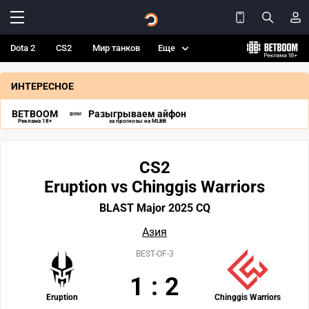
Dota 2
CS2
Мир танков
Еще
ИНТЕРЕСНОЕ
BETBOOM
Разыгрываем айфон
Реклама 18+
за прогнозы на MLBB
CS2
Eruption vs Chinggis Warriors
BLAST Major 2025 CQ
Азия
BEST-OF-3
1
:
2
Eruption
Chinggis Warriors