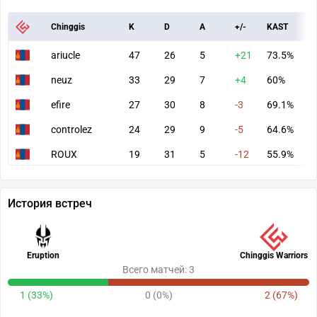
Chinggis
K
D
A
+/-
KAST
A
ariucle
47
26
5
+21
73.5%
9
neuz
33
29
7
+4
60%
7
efire
27
30
8
-3
69.1%
6
controlez
24
29
9
-5
64.6%
6
ROUX
19
31
5
-12
55.9%
5
История встреч
Eruption
Chinggis Warriors
Всего матчей: 3
1 (33%)
0 (0%)
2 (67%)