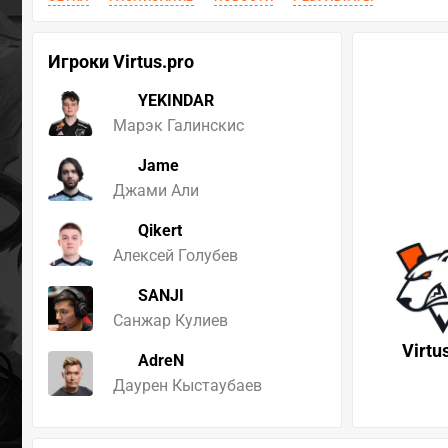
Игроки Virtus.pro
YEKINDAR
Марэк Галинскис
Jame
Джами Али
Qikert
Алексей Голубев
SANJI
Санжар Кулиев
Virtu
AdreN
Даурен Кыстаубаев