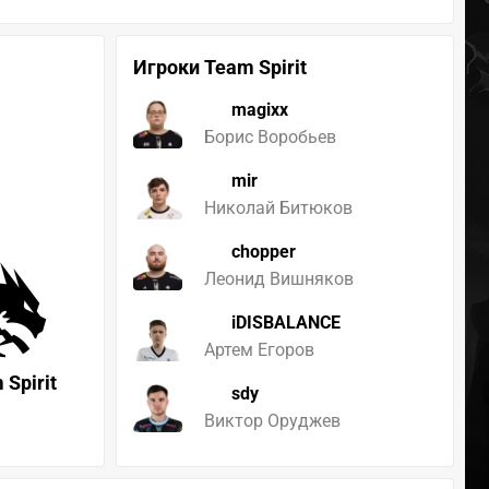
Игроки Team Spirit
magixx
Борис Воробьев
mir
Николай Битюков
chopper
Леонид Вишняков
iDISBALANCE
Артем Егоров
 Spirit
sdy
Виктор Оруджев