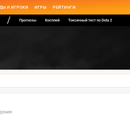
ДЫ И ИГРОКИ
ИГРЫ
РЕЙТИНГИ
Прогнозы
Косплей
Токсичный тест по Dota 2
дения