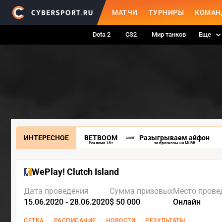
МАТЧИ
ТУРНИРЫ
КОМАН
Dota 2
CS2
Мир танков
Еще
ИНТЕРЕСНОЕ
BETBOOM
Разыгрываем айфон
Реклама 18+
за прогнозы на MLBB
WePlay! Clutch Island
Дата проведения
Сумма призовых
Место прове
15.06.2020 - 28.06.2020
$ 50 000
Онлайн
СЕТКА
РАСПИСАНИЕ
НОВОСТИ
РЕЗУЛЬТАТЫ