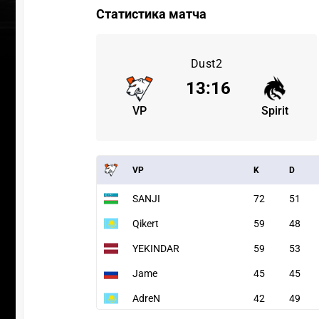
Статистика матча
Dust2
13
:
16
VP
Spirit
VP
K
D
SANJI
72
51
Qikert
59
48
YEKINDAR
59
53
Jame
45
45
AdreN
42
49