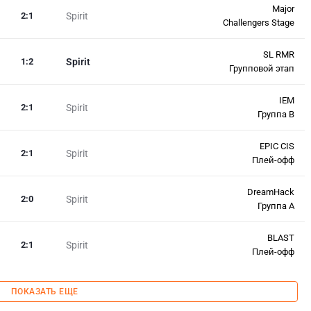
Major
2
:
1
Spirit
Challengers Stage
SL RMR
1
:
2
Spirit
Групповой этап
IEM
2
:
1
Spirit
Группа B
EPIC CIS
2
:
1
Spirit
Плей-офф
DreamHack
2
:
0
Spirit
Группа A
BLAST
2
:
1
Spirit
Плей-офф
ПОКАЗАТЬ ЕЩЕ