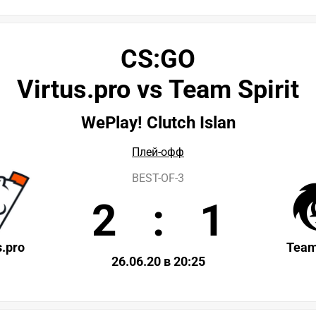
CS:GO
Virtus.pro vs Team Spirit
WePlay! Clutch Islan
Плей-офф
BEST-OF-3
2
:
1
s.pro
Team
26.06.20 в 20:25