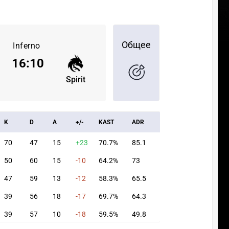
Общее
Inferno
16
:
10
Spirit
K
D
A
+/-
KAST
ADR
70
47
15
+23
70.7%
85.1
50
60
15
-10
64.2%
73
47
59
13
-12
58.3%
65.5
39
56
18
-17
69.7%
64.3
39
57
10
-18
59.5%
49.8