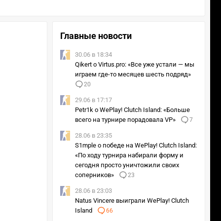
Главные новости
30.06 в 18:34
Qikert о Virtus.pro: «Все уже устали — мы
играем где-то месяцев шесть подряд»
20
29.06 в 17:17
Petr1k о WePlay! Clutch Island: «Больше
всего на турнире порадовала VP»
7
28.06 в 23:35
S1mple о победе на WePlay! Clutch Island:
«По ходу турнира набирали форму и
сегодня просто уничтожили своих
соперников»
23
28.06 в 23:03
Natus Vincere выиграли WePlay! Clutch
Island
66