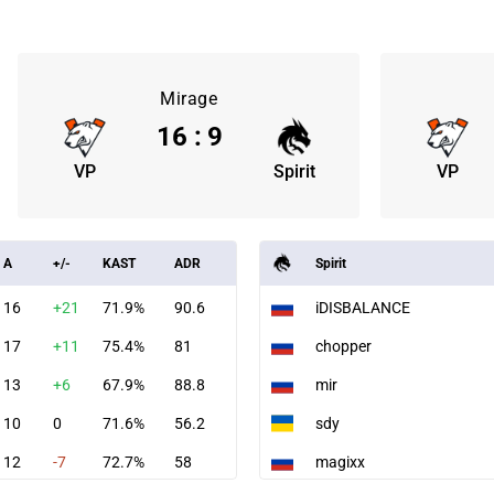
Mirage
16
:
9
VP
Spirit
VP
A
+/-
KAST
ADR
Spirit
16
+21
71.9%
90.6
iDISBALANCE
17
+11
75.4%
81
chopper
13
+6
67.9%
88.8
mir
10
0
71.6%
56.2
sdy
12
-7
72.7%
58
magixx