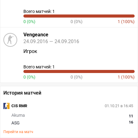
Всего матчей: 1
0 (0%)
0 (0%)
1 (100%)
Vengeance
24.09.2016 — 24.09.2016
Игрок
Всего матчей: 1
0 (0%)
0 (0%)
1 (100%)
История матчей
CIS RMR
01.10.21 в 16:45
Akuma
11
16
ASG
Перейти на матч