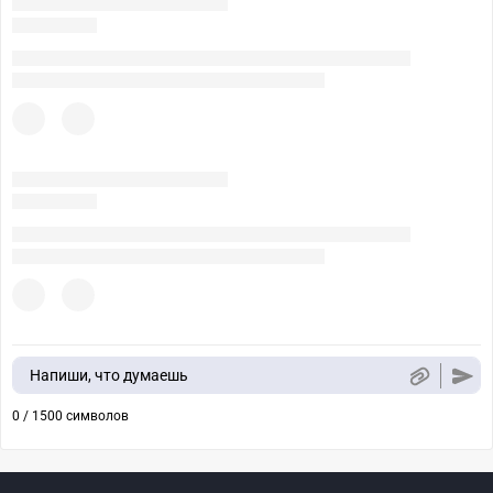
Напиши, что думаешь
0 / 1500 символов