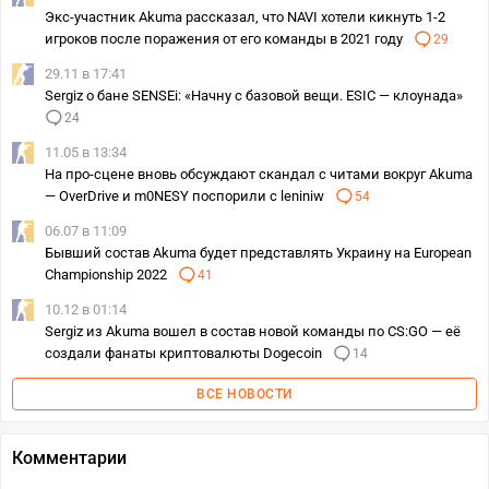
Экс-участник Akuma рассказал, что NAVI хотели кикнуть 1-2
игроков после поражения от его команды в 2021 году
29
29.11 в 17:41
Sergiz о бане SENSEi: «Начну с базовой вещи. ESIC — клоунада»
24
11.05 в 13:34
На про-сцене вновь обсуждают скандал с читами вокруг Akuma
— OverDrive и m0NESY поспорили с leniniw
54
06.07 в 11:09
Бывший состав Akuma будет представлять Украину на European
Championship 2022
41
10.12 в 01:14
Sergiz из Akuma вошел в состав новой команды по CS:GO — её
создали фанаты криптовалюты Dogecoin
14
ВСЕ НОВОСТИ
Комментарии