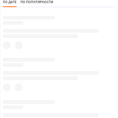
ПО ДАТЕ
ПО ПОПУЛЯРНОСТИ