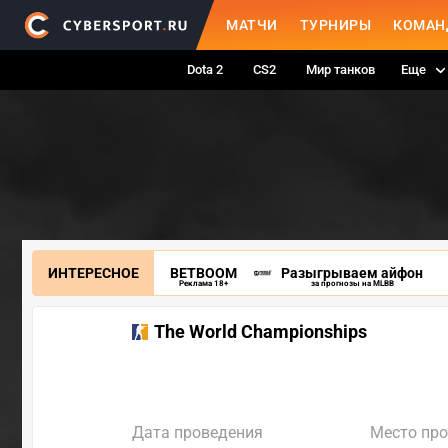
МАТЧИ
ТУРНИРЫ
КОМАН
Dota 2
CS2
Мир танков
Еще
ИНТЕРЕСНОЕ
BETBOOM
Разыгрываем айфон
Реклама 18+
за прогнозы на MLBB
The World Championships
Дата проведения
Место пр