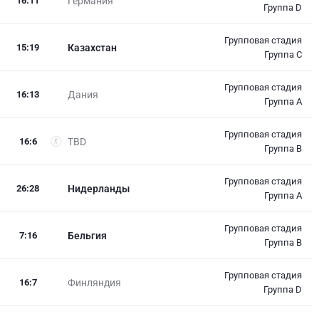
16
:
11
Германия
Группа D
Групповая стадия
15
:
19
Казахстан
Группа C
Групповая стадия
16
:
13
Дания
Группа A
Групповая стадия
16
:
6
TBD
Группа B
Групповая стадия
26
:
28
Нидерланды
Группа A
Групповая стадия
7
:
16
Бельгия
Группа B
Групповая стадия
16
:
7
Финляндия
Группа D