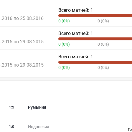
Всего матчей: 1
8.2016 по 25.08.2016
0 (0%)
0 (0%)
Всего матчей: 1
8.2015 по 29.08.2015
0 (0%)
0 (0%)
Всего матчей: 1
8.2015 по 29.08.2015
0 (0%)
0 (0%)
1
:
2
Румыния
1
:
0
Индонезия
Гр