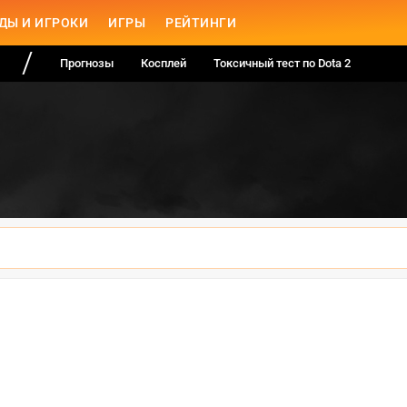
ДЫ И ИГРОКИ
ИГРЫ
РЕЙТИНГИ
Прогнозы
Косплей
Токсичный тест по Dota 2