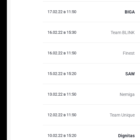
17.02.22 в 11:50
BIGA
16.02.22 в 15:30
Team BLINK
16.02.22 в 11:50
Finest
15.02.22 в 15:20
SAW
13.02.22 в 11:50
Nemiga
12.02.22 в 11:50
Team Unique
10.02.22 в 15:20
Dignitas