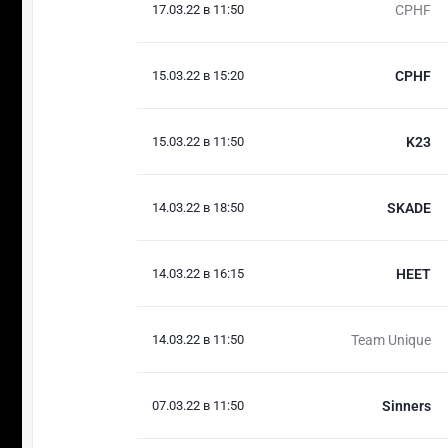
17.03.22 в 11:50
CPHF
15.03.22 в 15:20
CPHF
15.03.22 в 11:50
K23
14.03.22 в 18:50
SKADE
14.03.22 в 16:15
HEET
14.03.22 в 11:50
Team Unique
07.03.22 в 11:50
Sinners