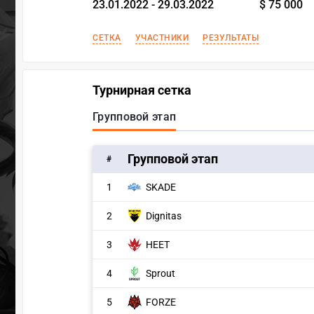
23.01.2022 - 29.03.2022
$ 75 000
СЕТКА
УЧАСТНИКИ
РЕЗУЛЬТАТЫ
Турнирная сетка
Групповой этап
Групповой этап
#
1
SKADE
2
Dignitas
3
HEET
4
Sprout
5
FORZE