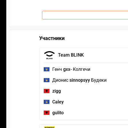
Участники
Team BLINK
Генч
gxx-
Колгечи
Дионис
sinnopsyy
Будеки
zigg
Caley
gulito