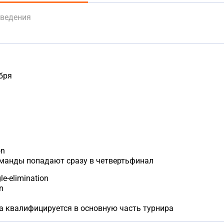
оведения
бря
on
манды попадают сразу в четвертьфинал
e-elimination
n
а квалифицируется в основную часть турнира