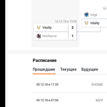
18.
Vega
16.12.18 в 19:00
Vitality
2
Vitality
1
NoChance
Расписание
Прошедшие
Текущие
Будущие
30.12.18 в 11:20
EHOME
30.12.18 в 07:00
MVP