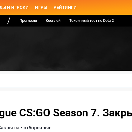
ДЫ И ИГРОКИ
ИГРЫ
РЕЙТИНГИ
Прогнозы
Косплей
Токсичный тест по Dota 2
eague CS:GO Season 7. За
Закрытые отборочные