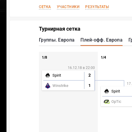
СЕТКА
УЧАСТНИКИ
РЕЗУЛЬТАТЫ
Турнирная сетка
Группы. Европа
Плей-офф. Европа
Г
1/8
1/4
16.12.18 в 22:00
2
Spirit
17.
1
Winstrike
Spirit
OpTic