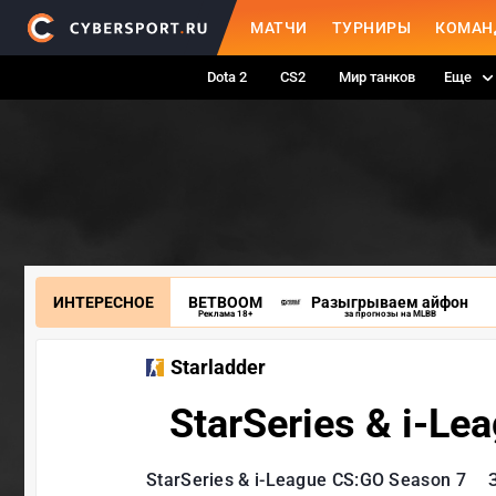
МАТЧИ
ТУРНИРЫ
КОМАН
Dota 2
CS2
Мир танков
Еще
ИНТЕРЕСНОЕ
BETBOOM
Разыгрываем айфон
Реклама 18+
за прогнозы на MLBB
Starladder
StarSeries & i-L
StarSeries & i-League CS:GO Season 7