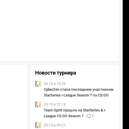
Новости турнира
30.12 в 15:29
CyberZen стала последним участником
StarSeries i‑League Season 7 по CS:GO
20.12 в 22:13
Team Spirit прошла на StarSeries & i-
League CS:GO Season 7
3
20.12 в 09:27