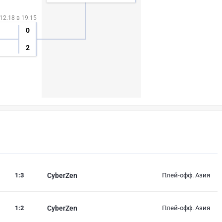
12.18 в 19:15
0
2
1
:
3
CyberZen
Плей-офф. Азия
1
:
2
CyberZen
Плей-офф. Азия