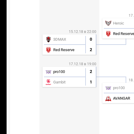
17.
Heroic
15.12.18 в 22:00
Red Reserv
0
3DMAX
2
Red Reserve
17.12.18 в 19:00
2
pro100
18.
1
Gambit
pro100
AVANGAR