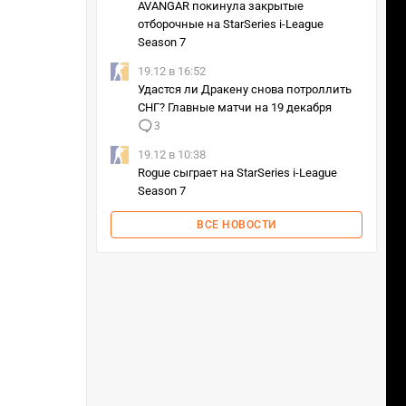
AVANGAR покинула закрытые
отборочные на StarSeries i‑League
Season 7
19.12 в 16:52
Удастся ли Дракену снова потроллить
СНГ? Главные матчи на 19 декабря
3
19.12 в 10:38
Rogue сыграет на StarSeries i‑League
Season 7
ВСЕ НОВОСТИ