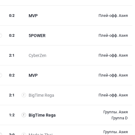
0
:
2
MVP
Плей-офф. Азия
0
:
2
5POWER
Плей-офф. Азия
2
:
1
CyberZen
Плей-офф. Азия
0
:
2
MVP
Плей-офф. Азия
2
:
1
BigTime Rega
Плей-офф. Азия
Группы. Азия
1
:
2
BigTime Rega
Группа D
Группы. Азия
2
:
0
Made in Thai