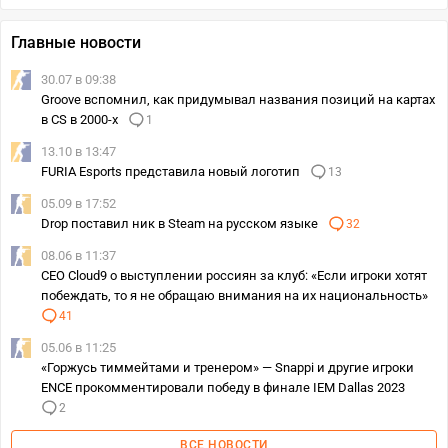
Главные новости
30.07 в 09:38
Groove вспомнил, как придумывал названия позиций на картах
в CS в 2000-х
1
13.10 в 13:47
FURIA Esports представила новый логотип
13
05.09 в 17:52
Drop поставил ник в Steam на русском языке
32
08.06 в 11:37
CEO Cloud9 о выступлении россиян за клуб: «Если игроки хотят
побеждать, то я не обращаю внимания на их национальность»
41
05.06 в 11:25
«Горжусь тиммейтами и тренером» — Snappi и другие игроки
ENCE прокомментировали победу в финале IEM Dallas 2023
2
ВСЕ НОВОСТИ