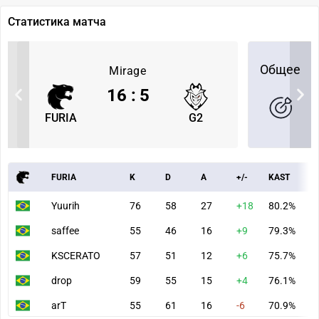
Статистика матча
Общее
Mirage
16
:
5
FURIA
G2
FURIA
K
D
A
+/-
KAST
A
Yuurih
76
58
27
+18
80.2%
1
saffee
55
46
16
+9
79.3%
6
KSCERATO
57
51
12
+6
75.7%
6
drop
59
55
15
+4
76.1%
7
arT
55
61
16
-6
70.9%
7