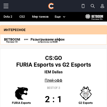
Dota 2
CS2
Мир танков
Еще
ИНТЕРЕСНОЕ
BETBOOM
Разыгрываем айфон
Реклама 18+
за прогнозы на MLBB
CS:GO
FURIA Esports vs G2 Esports
IEM Dallas
Плей-офф
BEST-OF-3
2
:
1
FURIA Esports
G2 Esports