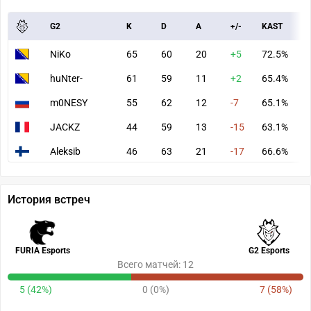
G2
K
D
A
+/-
KAST
A
NiKo
65
60
20
+5
72.5%
9
huNter-
61
59
11
+2
65.4%
8
m0NESY
55
62
12
-7
65.1%
5
JACKZ
44
59
13
-15
63.1%
5
Aleksib
46
63
21
-17
66.6%
6
История встреч
FURIA Esports
G2 Esports
Всего матчей: 12
5 (42%)
0 (0%)
7 (58%)