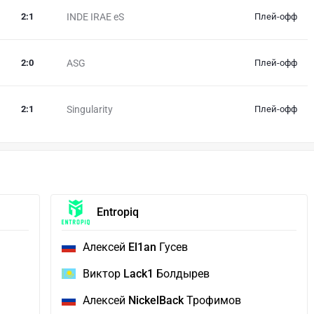
2
:
1
INDE IRAE eS
Плей-офф
2
:
0
ASG
Плей-офф
2
:
1
Singularity
Плей-офф
Entropiq
Алексей
El1an
Гусев
Виктор
Lack1
Болдырев
Алексей
NickelBack
Трофимов