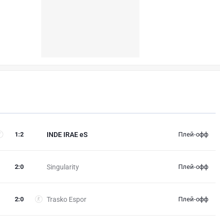
1
:
2
INDE IRAE eS
Плей-офф
2
:
0
Singularity
Плей-офф
2
:
0
Trasko Espor
Плей-офф