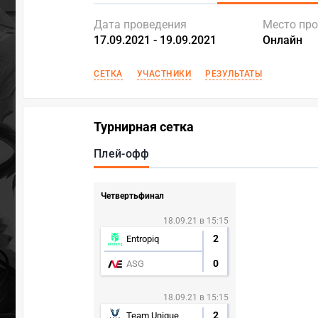
Дата проведения
Место пр
17.09.2021 - 19.09.2021
Онлайн
СЕТКА
УЧАСТНИКИ
РЕЗУЛЬТАТЫ
Турнирная сетка
Плей-офф
Четвертьфинал
18.09.21 в 15:15
2
Entropiq
0
ASG
18.09.21 в 15:15
2
Team Unique