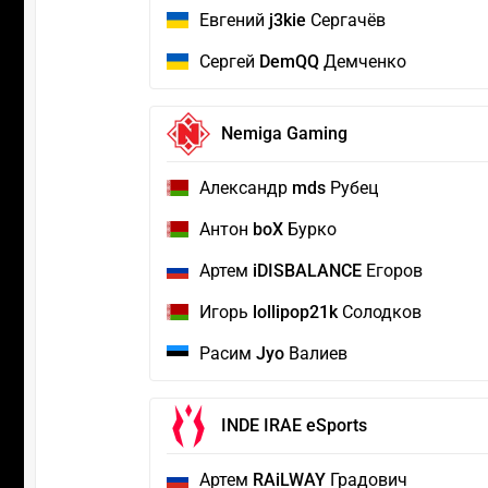
Евгений
j3kie
Сергачёв
Сергей
DemQQ
Демченко
Nemiga Gaming
Александр
mds
Рубец
Антон
boX
Бурко
Артем
iDISBALANCE
Егоров
Игорь
lollipop21k
Солодков
Расим
Jyo
Валиев
INDE IRAE eSports
Артем
RAiLWAY
Градович