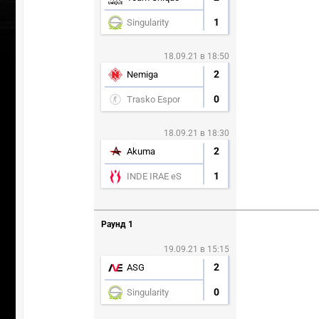
1
Singularity
18.09.21 в 18:50
2
Nemiga
0
Trasko Espor
18.09.21 в 18:30
2
Akuma
1
INDE IRAE eS
Раунд 1
19.09.21 в 15:15
2
ASG
0
Singularity