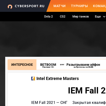
МАТЧИ
ТУРНИРЫ
КОМАН
Dota 2
CS2
Мир танков
Еще
ИНТЕРЕСНОЕ
BETBOOM
Разыгрываем айфон
Реклама 18+
за прогнозы на MLBB
Intel Extreme Masters
IEM Fall
IEM Fall 2021 — СНГ
Закрытая квалиф