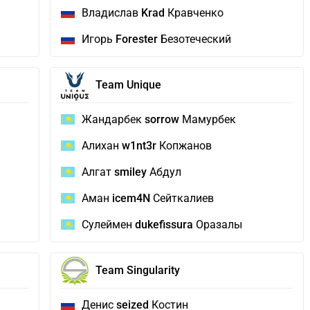
Владислав
Krad
Кравченко
Игорь
Forester
Безотеческий
Team Unique
Жандарбек
sorrow
Мамурбек
Алихан
w1nt3r
Копжанов
Алгат
smiley
Абдул
Аман
icem4N
Сейткалиев
Сулеймен
dukefissura
Оразалы
Team Singularity
Денис
seized
Костин