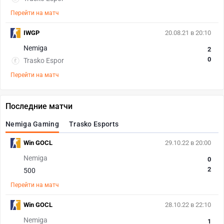
Перейти на матч
IWGP
20.08.21 в 20:10
Nemiga
2
0
Trasko Espor
Перейти на матч
Последние матчи
Nemiga Gaming
Trasko Esports
Win GOCL
29.10.22 в 20:00
Nemiga
0
2
500
Перейти на матч
Win GOCL
28.10.22 в 22:10
Nemiga
1