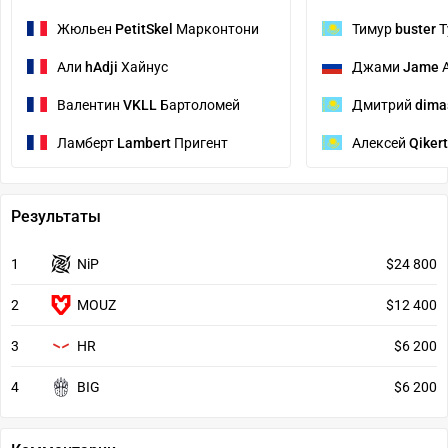
Жюльен
PetitSkel
Марконтони
Тимур
buster
Т
Али
hAdji
Хайнус
Джами
Jame
Валентин
VKLL
Бартоломей
Дмитрий
dima
Ламберт
Lambert
Пригент
Алексей
Qikert
Результаты
1
NiP
$24 800
2
MOUZ
$12 400
3
HR
$6 200
4
BIG
$6 200