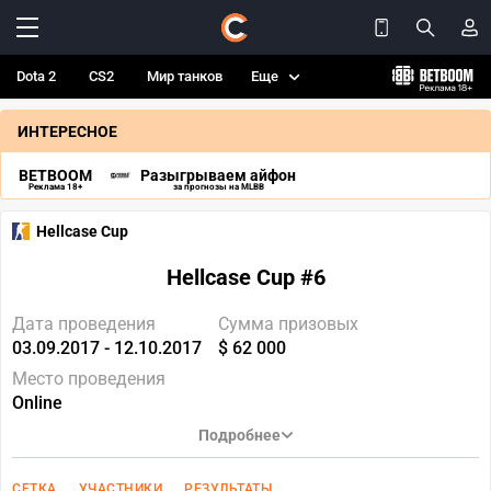
Dota 2
CS2
Мир танков
Еще
ИНТЕРЕСНОЕ
BETBOOM
Разыгрываем айфон
Реклама 18+
за прогнозы на MLBB
Hellсase Cup
Hellcase Cup #6
Дата проведения
Сумма призовых
03.09.2017 - 12.10.2017
$ 62 000
Место проведения
Online
Подробнее
СЕТКА
УЧАСТНИКИ
РЕЗУЛЬТАТЫ