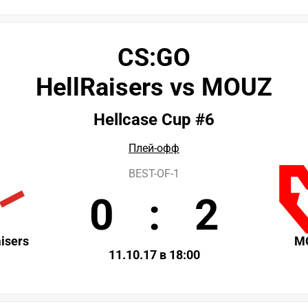
CS:GO
HellRaisers vs MOUZ
Hellcase Cup #6
Плей-офф
BEST-OF-1
0
:
2
isers
M
11.10.17 в 18:00