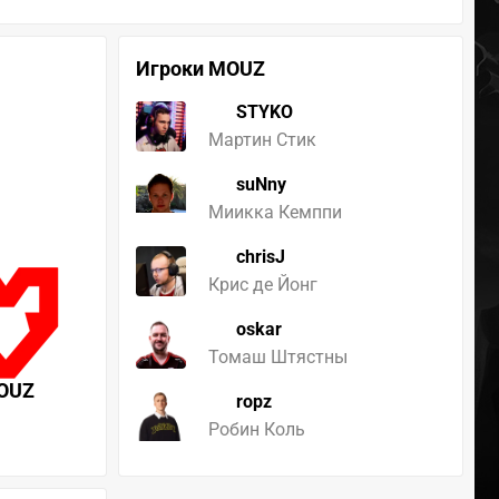
Игроки MOUZ
STYKO
Мартин Стик
suNny
Миикка Кемппи
chrisJ
Крис де Йонг
oskar
Томаш Штястны
OUZ
ropz
Робин Коль