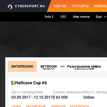
МАТЧИ
ТУРНИРЫ
КОМАН
Dota 2
CS2
Мир танков
Еще
ИНТЕРЕСНОЕ
BETBOOM
Разыгрываем айфон
Реклама 18+
за прогнозы на MLBB
Hellcase Cup #6
Дата проведения
Сумма призовых
Место прове
03.09.2017 - 12.10.2017
$ 62 000
Online
СЕТКА
РАСПИСАНИЕ
НОВОСТИ
РЕЗУЛЬТАТЫ