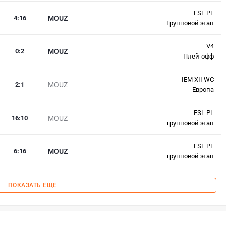
ESL PL
4
:
16
MOUZ
Групповой этап
V4
0
:
2
MOUZ
Плей-офф
IEM XII WC
2
:
1
MOUZ
Европа
ESL PL
16
:
10
MOUZ
групповой этап
ESL PL
6
:
16
MOUZ
групповой этап
ПОКАЗАТЬ ЕЩЕ