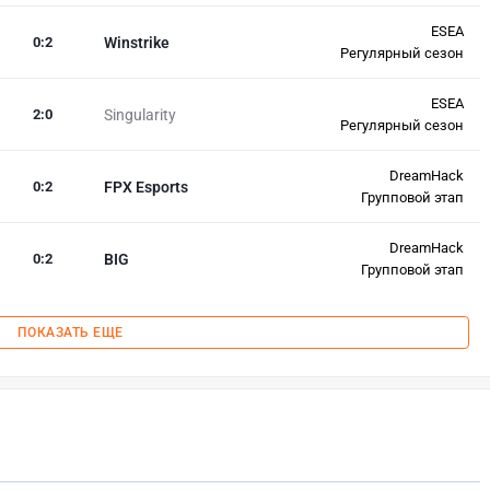
ESEA
0
:
2
Winstrike
Регулярный сезон
ESEA
2
:
0
Singularity
Регулярный сезон
DreamHack
0
:
2
FPX Esports
Групповой этап
DreamHack
0
:
2
BIG
Групповой этап
ПОКАЗАТЬ ЕЩЕ