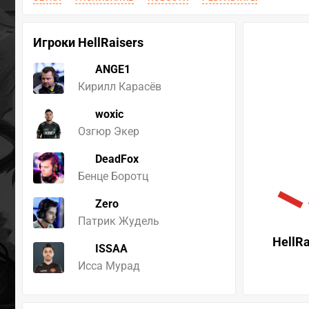
Игроки HellRaisers
ANGE1
Кирилл Карасёв
woxic
Озгюр Экер
DeadFox
Бенце Боротц
Zero
Патрик Жудель
HellRa
ISSAA
Исса Мурад