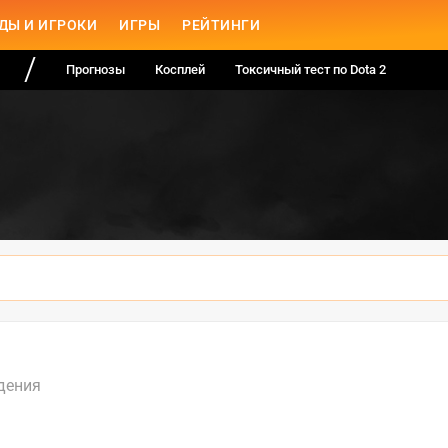
ДЫ И ИГРОКИ
ИГРЫ
РЕЙТИНГИ
Прогнозы
Косплей
Токсичный тест по Dota 2
дения