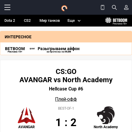
Dota 2
CS2
Мир танков
Еще
ИНТЕРЕСНОЕ
BETBOOM
Разыгрываем айфон
Реклама 18+
за прогнозы на MLBB
CS:GO
AVANGAR vs North Academy
Hellcase Cup #6
Плей-офф
BEST-OF-1
1
:
2
AVANGAR
North Academy