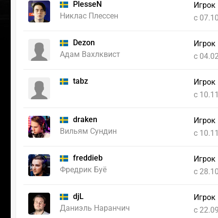
PlesseN
Игрок
Никлас Плессен
c 07.1
Dezon
Игрок
Адам Вахлквист
c 04.0
tabz
Игрок
c 10.1
draken
Игрок
Вильям Сундин
c 10.1
freddieb
Игрок
Фредрик Буё
c 28.1
djL
Игрок
Даниэль Наранчич
c 22.0