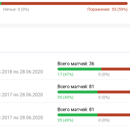
Ничьи:
0 (0%)
Поражения:
55 (59%)
Всего матчей: 36
5.2018 по 28.06.2020
17 (47%)
0 (0%)
Всего матчей: 81
9.2017 по 28.06.2020
35 (43%)
0 (0%)
Всего матчей: 81
9.2017 по 28.06.2020
35 (43%)
0 (0%)