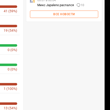
03.07 в 00:04
Микс Japaleno распался
10
41 (59%)
ВСЕ НОВОСТИ
19 (54%)
0 (0%)
0 (0%)
1 (100%)
13 (54%)