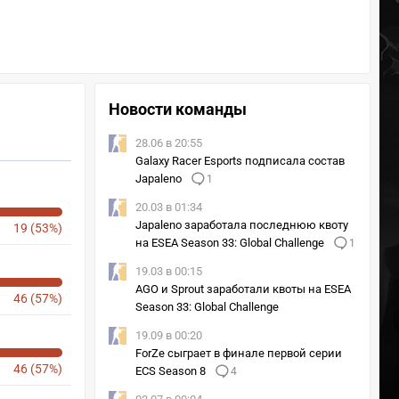
Новости команды
28.06 в 20:55
Galaxy Racer Esports подписала состав
Japaleno
1
20.03 в 01:34
Japaleno заработала последнюю квоту
19 (53%)
на ESEA Season 33: Global Challenge
1
19.03 в 00:15
AGO и Sprout заработали квоты на ESEA
46 (57%)
Season 33: Global Challenge
19.09 в 00:20
ForZe сыграет в финале первой серии
46 (57%)
ECS Season 8
4