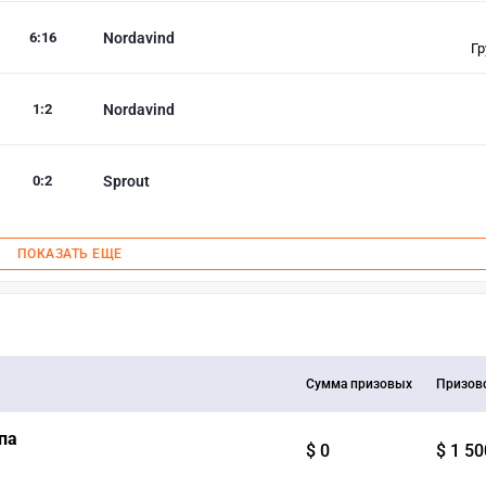
6
:
16
Nordavind
Гр
1
:
2
Nordavind
0
:
2
Sprout
ПОКАЗАТЬ ЕЩЕ
Сумма призовых
Призов
опа
$ 0
$ 1 50