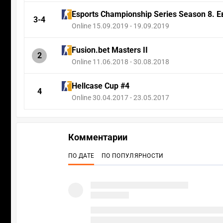
Esports Championship Series Season 8. 
3-4
Online 15.09.2019 - 19.09.2019
Fusion.bet Masters II
2
Online 11.06.2018 - 30.08.2018
Hellcase Cup #4
4
Online 30.04.2017 - 23.05.2017
Комментарии
ПО ДАТЕ
ПО ПОПУЛЯРНОСТИ