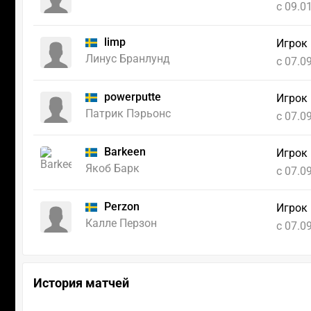
c 09.0
limp
Игрок
Линус Бранлунд
c 07.0
powerputte
Игрок
Патрик Пэрьонс
c 07.0
Barkeen
Игрок
Якоб Барк
c 07.0
Perzon
Игрок
Калле Перзон
c 07.0
История матчей