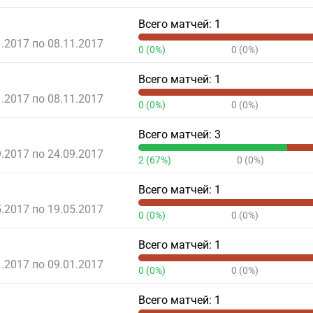
Всего матчей: 1
1.2017 по 08.11.2017
0 (0%)
0 (0%)
Всего матчей: 1
1.2017 по 08.11.2017
0 (0%)
0 (0%)
Всего матчей: 3
9.2017 по 24.09.2017
2 (67%)
0 (0%)
Всего матчей: 1
5.2017 по 19.05.2017
0 (0%)
0 (0%)
Всего матчей: 1
1.2017 по 09.01.2017
0 (0%)
0 (0%)
Всего матчей: 1