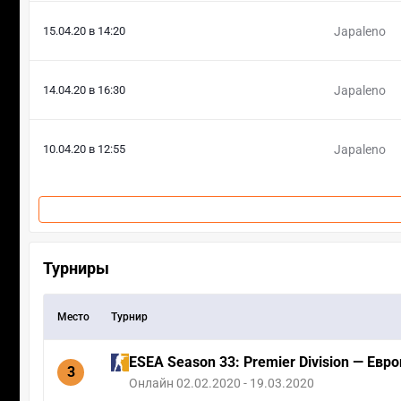
15.04.20 в 14:20
Japaleno
14.04.20 в 16:30
Japaleno
10.04.20 в 12:55
Japaleno
Турниры
Место
Турнир
ESEA Season 33: Premier Division — Евр
3
Онлайн 02.02.2020 - 19.03.2020