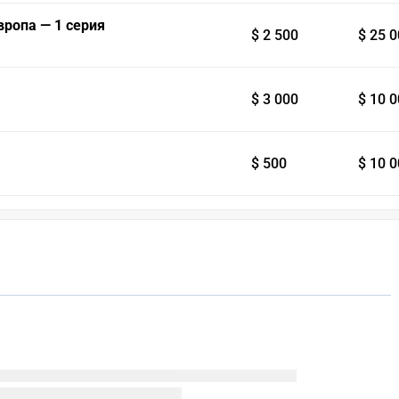
Европа — 1 серия
$ 2 500
$ 25 
$ 3 000
$ 10 
$ 500
$ 10 