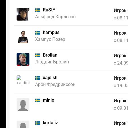
RuStY
Игрок
Альфред Карлссон
c 08.1
hampus
Игрок
Хампус Позер
c 08.1
Brollan
Игрок
Людвиг Бролин
c 24.0
xajdish
Игрок
Арон Фредрикссон
c 19.0
minio
Игрок
c 09.0
kurtaliz
Игрок