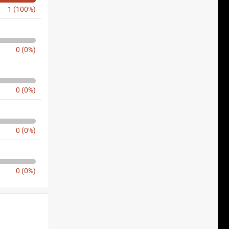
1 (100%)
0 (0%)
0 (0%)
0 (0%)
0 (0%)