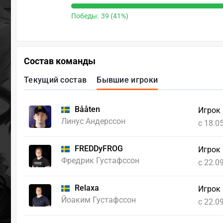
Победы:
39 (41%)
Состав команды
Текущий состав
Бывшие игроки
Bååten
Игрок
Линус Андерссон
c 18.0
FREDDyFROG
Игрок
Фредрик Густафссон
c 22.0
Relaxa
Игрок
Йоаким Густафссон
c 22.0