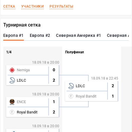
СЕТКА
УЧАСТНИКИ
РЕЗУЛЬТАТЫ
Турнирная сетка
Европа #1
Европа #2
Северная Америка #1
Северная А
1/4
Полуфинал
18.09.18 в 20:00
0
Nemiga
18.09.18 в 22:45
2
LDLC
2
LDLC
18.09.18 в 20:00
1
Royal Bandit
1
ENCE
2
Royal Bandit
18.09.18 в 20:00