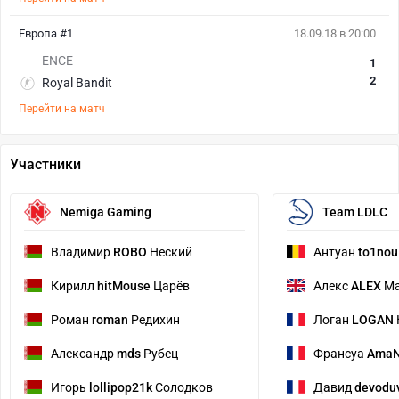
Европа #1
18.09.18 в 20:00
ENCE
1
2
Royal Bandit
Перейти на матч
Участники
Nemiga Gaming
Team LDLC
Владимир
ROBO
Неский
Антуан
to1nou
Кирилл
hitMouse
Царёв
Алекс
ALEX
Ма
Роман
roman
Редихин
Логан
LOGAN
Александр
mds
Рубец
Франсуа
AmaN
Игорь
lollipop21k
Солодков
Давид
devodu