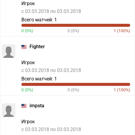
Игрок
c 03.03.2018 по 03.03.2018
Всего матчей: 1
0 (0%)
0 (0%)
1 (100%)
Fighter
Игрок
c 03.03.2018 по 03.03.2018
Всего матчей: 1
0 (0%)
0 (0%)
1 (100%)
impsta
Игрок
c 03.03.2018 по 03.03.2018