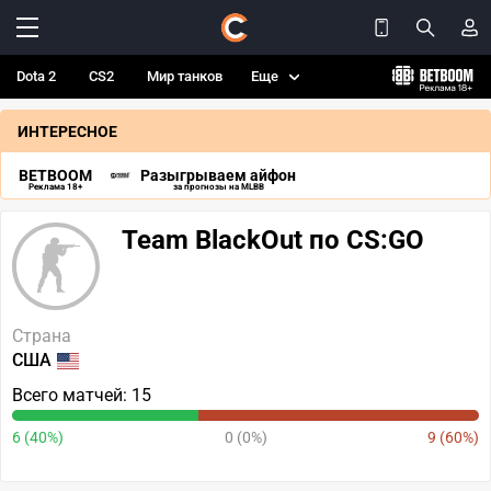
Dota 2
CS2
Мир танков
Еще
ИНТЕРЕСНОЕ
BETBOOM
Разыгрываем айфон
Реклама 18+
за прогнозы на MLBB
Team BlackOut по CS:GO
Страна
США
Всего матчей: 15
6 (40%)
0 (0%)
9 (60%)