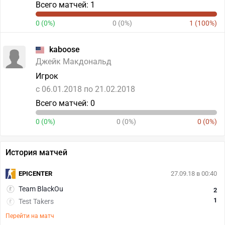
Всего матчей: 1
0 (0%)
0 (0%)
1 (100%)
kaboose
Джейк Макдональд
Игрок
c 06.01.2018 по 21.02.2018
Всего матчей: 0
0 (0%)
0 (0%)
0 (0%)
История матчей
EPICENTER
27.09.18 в 00:40
Team BlackOu
2
1
Test Takers
Перейти на матч