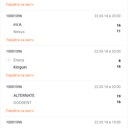
Перейти на матч
10001096
22.03.18 в 20:00
nV.A
16
11
Nexus
Перейти на матч
10001096
22.03.18 в 20:00
Enyoy
8
16
Kinguin
Перейти на матч
10001096
22.03.18 в 20:00
ALTERNATE
19
16
GODSENT
Перейти на матч
10001096
22.03.18 в 19:00