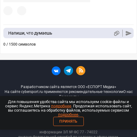
Напиши, что думаешь
0 / 1500 символов
Разработчиком сайта является ООО «ЕСПОРТ Медиа»
На сайте cybersport.ru применяются рекомендательные технологии
О нас
Документы
Для повышения удобства сайта мы используем cookie-файлы и
сервис Яндекс.Метрика
подробнее
. Продолжая использовать сайт,
© ООО «Киберспорт.ру» — Все права защищены
вы соглашаетесь на обработку файлов, используемых сервисом
подробнее
.
18+
ПРИНЯТЬ
ООО «Киберспорт.ру». Свидетельство о регистрации средств массовой
информации ЭЛ № ФС 77 - 74
022