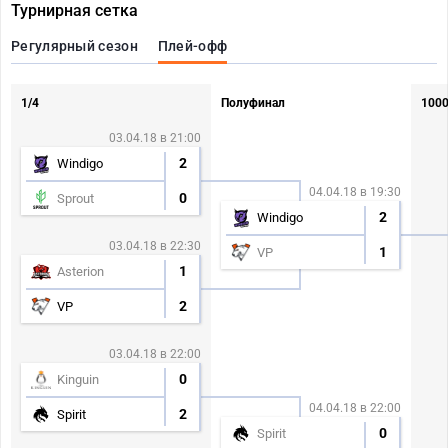
Турнирная сетка
Регулярный сезон
Плей-офф
1/4
Полуфинал
100
03.04.18 в 21:00
2
Windigo
04.04.18 в 19:30
0
Sprout
2
Windigo
03.04.18 в 22:30
1
VP
1
Asterion
2
VP
03.04.18 в 22:00
0
Kinguin
04.04.18 в 22:00
2
Spirit
0
Spirit