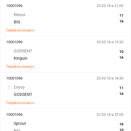
10001096
23.03.18 в 21:00
Nexus
11
16
BIG
Перейти на матч
10001096
23.03.18 в 19:30
GODSENT
10
16
Kinguin
Перейти на матч
10001096
23.03.18 в 18:30
Enyoy
11
16
GODSENT
Перейти на матч
10001096
22.03.18 в 23:00
Sprout
16
10
BIG