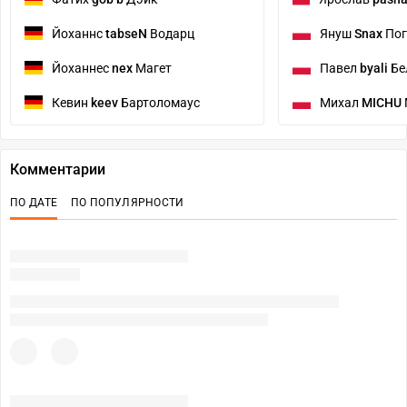
Йоханнс
tabseN
Водарц
Януш
Snax
Пог
Йоханнеc
nex
Магет
Павел
byali
Бе
Кевин
keev
Бартоломаус
Михал
MICHU
Комментарии
ПО ДАТЕ
ПО ПОПУЛЯРНОСТИ