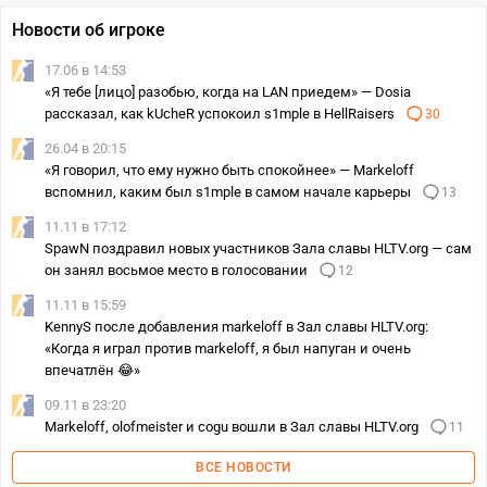
Новости об игроке
17.06 в 14:53
«Я тебе [лицо] разобью, когда на LAN приедем» — Dosia
рассказал, как kUcheR успокоил s1mple в HellRaisers
30
26.04 в 20:15
«Я говорил, что ему нужно быть спокойнее» — Markeloff
вспомнил, каким был s1mple в самом начале карьеры
13
11.11 в 17:12
SpawN поздравил новых участников Зала славы HLTV.org — сам
он занял восьмое место в голосовании
12
11.11 в 15:59
KennyS после добавления markeloff в Зал славы HLTV.org:
«Когда я играл против markeloff, я был напуган и очень
впечатлён 😂»
09.11 в 23:20
Markeloff, olofmeister и cogu вошли в Зал славы HLTV.org
11
ВСЕ НОВОСТИ