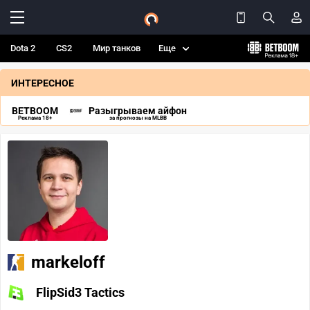
Dota 2
CS2
Мир танков
Еще
ИНТЕРЕСНОЕ
BETBOOM
Разыгрываем айфон
Реклама 18+
за прогнозы на MLBB
markeloff
FlipSid3 Tactics