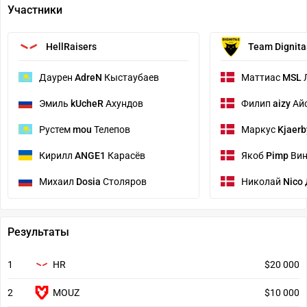
Участники
HellRaisers
Team Dignita
Даурен
AdreN
Кыстаубаев
Маттиас
MSL
Эмиль
kUcheR
Ахундов
Филип
aizy
Ай
Рустем
mou
Телепов
Маркус
Kjaerb
Кирилл
ANGE1
Карасёв
Якоб
Pimp
Вин
Михаил
Dosia
Столяров
Николай
Nico
Результаты
1
HR
$20 000
2
MOUZ
$10 000