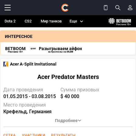
Dota 2
CS2
Мир танков
Еще
ИНТЕРЕСНОЕ
BETBOOM
Разыгрываем айфон
Реклама 18+
за прогнозы на MLBB
Acer A-Split Invitational
Acer Predator Masters
Дата проведения
Сумма призовых
01.05.2015 - 03.08.2015
$ 40 000
Место проведения
Крефельд, Германия
Подробнее
СЕТКА
УЧАСТНИКИ
РЕЗУЛЬТАТЫ