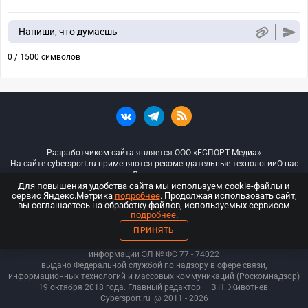
Напиши, что думаешь
0 / 1500 символов
Разработчиком сайта является ООО «ЕСПОРТ Медиа»
На сайте cybersport.ru применяются рекомендательные технологии
О нас
Документы
Для повышения удобства сайта мы используем cookie-файлы и
сервис Яндекс.Метрика
подробнее
. Продолжая использовать сайт,
© ООО «Киберспорт.ру» — Все права защищены
вы соглашаетесь на обработку файлов, используемых сервисом
подробнее
.
18+
ПРИНЯТЬ
ООО «Киберспорт.ру». Свидетельство о регистрации средств массовой
информации ЭЛ № ФС 77 - 74
022
выдано Федеральной службой по надзору в сфере связи,
информационных технологий и массовых коммуникаций (Роскомнадзор)
19 октября 2018 года. Главный редактор — В.Н. Животнев.
Cybersport.ru
@ 2011 - 2026