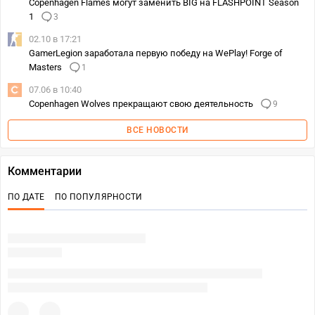
Copenhagen Flames могут заменить BIG на FLASHPOINT Season
1
3
02.10 в 17:21
GamerLegion заработала первую победу на WePlay! Forge of
Masters
1
07.06 в 10:40
Copenhagen Wolves прекращают свою деятельность
9
ВСЕ НОВОСТИ
Комментарии
ПО ДАТЕ
ПО ПОПУЛЯРНОСТИ