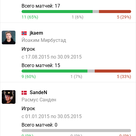
Всего матчей: 17
11 (65%)
1 (6%)
5 (29%)
jkaem
Йоаким Мирбустад
Игрок
c 17.08.2015 по 30.09.2015
Всего матчей: 15
9 (60%)
1 (7%)
5 (33%)
SandeN
Расмус Санден
Игрок
c 01.01.2015 по 30.05.2015
Всего матчей: 0