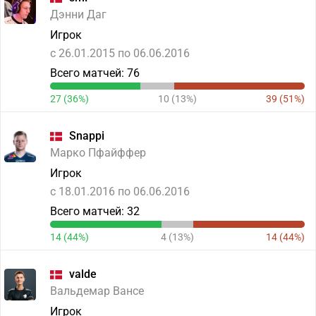
Дэнни Даг
Игрок
c 26.01.2015 по 06.06.2016
Всего матчей: 76
27 (36%)
10 (13%)
39 (51%)
Snappi
Марко Пфайффер
Игрок
c 18.01.2016 по 06.06.2016
Всего матчей: 32
14 (44%)
4 (13%)
14 (44%)
valde
Вальдемар Вансе
Игрок