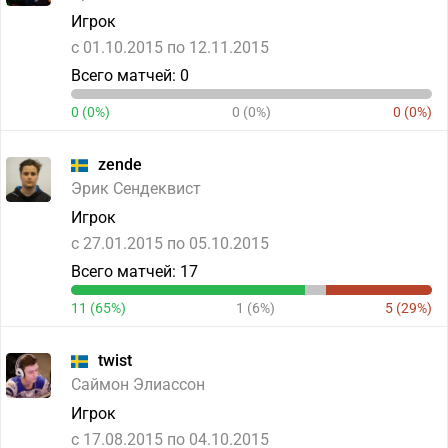
Игрок
c 01.10.2015 по 12.11.2015
Всего матчей: 0
0 (0%)
0 (0%)
0 (0%)
zende
Эрик Сендеквист
Игрок
c 27.01.2015 по 05.10.2015
Всего матчей: 17
11 (65%)
1 (6%)
5 (29%)
twist
Саймон Элиассон
Игрок
c 17.08.2015 по 04.10.2015