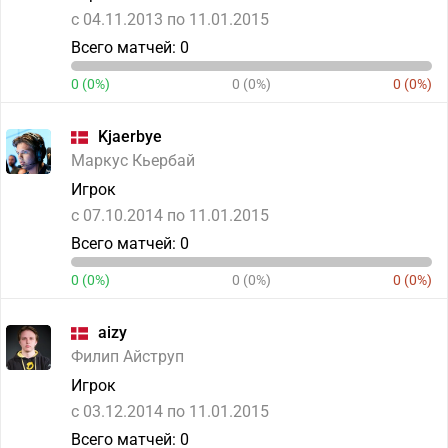
c 04.11.2013 по 11.01.2015
Всего матчей: 0
0 (0%)
0 (0%)
0 (0%)
Kjaerbye
Маркус Кьербай
Игрок
c 07.10.2014 по 11.01.2015
Всего матчей: 0
0 (0%)
0 (0%)
0 (0%)
aizy
Филип Айструп
Игрок
c 03.12.2014 по 11.01.2015
Всего матчей: 0