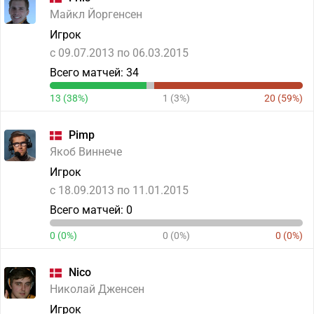
Майкл Йоргенсен
Игрок
c 09.07.2013 по 06.03.2015
Всего матчей: 34
13 (38%)
1 (3%)
20 (59%)
Pimp
Якоб Виннече
Игрок
c 18.09.2013 по 11.01.2015
Всего матчей: 0
0 (0%)
0 (0%)
0 (0%)
Nico
Николай Дженсен
Игрок