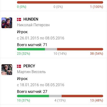
0 (0%)
0 (0%)
1 (100%)
HUNDEN
Николай Петерсен
Игрок
c 26.01.2015 по 08.05.2016
Всего матчей: 71
23 (32%)
10 (14%)
38 (54%)
PERCY
Мартин Вессель
Игрок
c 18.01.2016 по 08.05.2016
Всего матчей: 27
10 (37%)
4 (15%)
13 (48%)