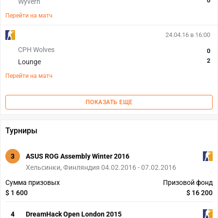
0
Wyvern
Перейти на матч
24.04.16 в 16:00
CPH Wolves
0
2
Lounge
Перейти на матч
ПОКАЗАТЬ ЕЩЕ
Турниры
3
ASUS ROG Assembly Winter 2016
Хельсинки, Финляндия 04.02.2016 - 07.02.2016
Сумма призовых
Призовой фонд
$ 1 600
$ 16 200
4
DreamHack Open London 2015