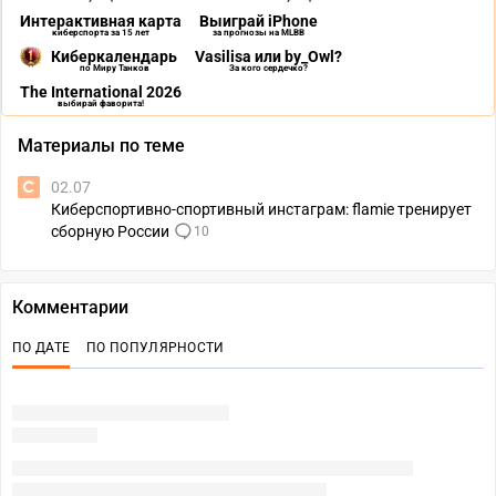
Интерактивная карта
Выиграй iPhone
киберспорта за 15 лет
за прогнозы на MLBB
Киберкалендарь
Vasilisa или by_Owl?
по Миру Танков
За кого сердечко?
The International 2026
выбирай фаворита!
Материалы по теме
02.07
Киберспортивно-спортивный инстаграм: flamie тренирует
сборную России
10
Комментарии
ПО ДАТЕ
ПО ПОПУЛЯРНОСТИ