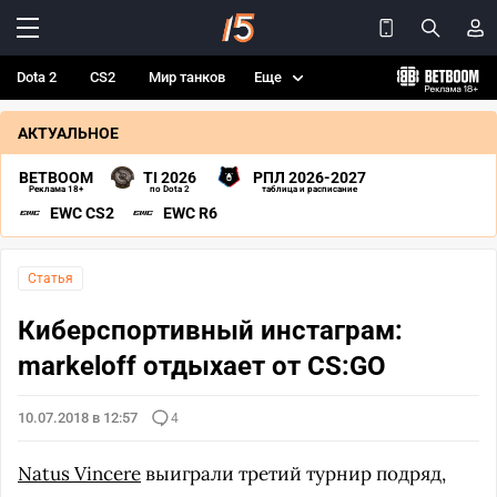
Dota 2
CS2
Мир танков
Еще
АКТУАЛЬНОЕ
BETBOOM
TI 2026
РПЛ 2026-2027
Реклама 18+
по Dota 2
таблица и расписание
EWC CS2
EWC R6
Статья
Киберспортивный инстаграм:
markeloff отдыхает от CS:GO
10.07.2018 в 12:57
4
Natus Vincere
выиграли третий турнир подряд,