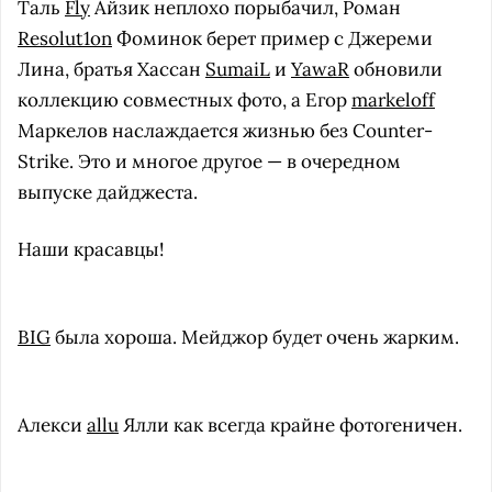
Таль
Fly
Айзик неплохо порыбачил, Роман
Resolut1on
Фоминок берет пример с Джереми
Лина, братья Хассан
SumaiL
и
YawaR
обновили
коллекцию совместных фото, а Егор
markeloff
Маркелов наслаждается жизнью без Counter-
Strike. Это и многое другое — в очередном
выпуске дайджеста.
Наши красавцы!
BIG
была хороша. Мейджор будет очень жарким.
Алекси
allu
Ялли как всегда крайне фотогеничен.