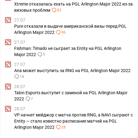
Xtreme отказалась ехать на PGL Arlington Major 2022 из-за
визовых проблем
83
27.07
Pure отказали в выдаче американской визы перед PGL
Arlington Major 2022
96
27.07
Fishman: Timado не сыграет за Entity на PGL Arlington
Major 2022
5
27.07
Ana может выступить за RNG на PGL Arlington Major 2022
14
28.07
Talon Esports выступит с заменой на PGL Arlington Major
2022
7
28.07
VP начнет мейджор с матча против RNG, а NAVI сыграют с
Entity — стало известно расписание матчей на PGL
Arlington Major 2022
28