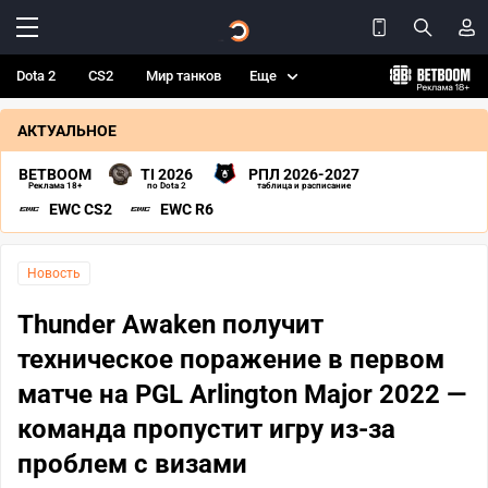
Dota 2
CS2
Мир танков
Еще
АКТУАЛЬНОЕ
BETBOOM
TI 2026
РПЛ 2026-2027
Реклама 18+
по Dota 2
таблица и расписание
EWC CS2
EWC R6
Новость
Thunder Awaken получит
техническое поражение в первом
матче на PGL Arlington Major 2022 —
команда пропустит игру из-за
проблем с визами