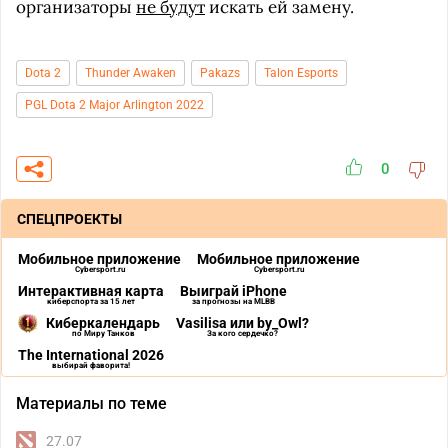
организаторы
не будут
искать ей замену.
Dota 2
Thunder Awaken
Pakazs
Talon Esports
PGL Dota 2 Major Arlington 2022
0
СПЕЦПРОЕКТЫ
Мобильное приложение
Мобильное приложение
Cybersport.ru
Cybersport.ru
Интерактивная карта
Выиграй iPhone
киберспорта за 15 лет
за прогнозы на MLBB
Киберкалендарь
Vasilisa или by_Owl?
по Миру Танков
За кого сердечко?
The International 2026
выбирай фаворита!
Материалы по теме
27.07