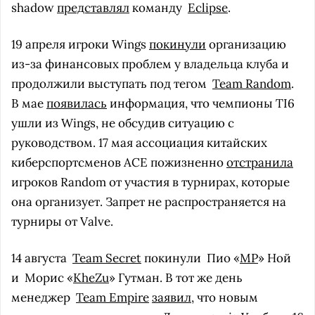
shadow
представлял
команду
Eclipse
.
19 апреля игроки Wings
покинули
организацию
из-за финансовых проблем у владельца клуба и
продолжили выступать под тегом
Team Random
.
В мае
появилась
информация, что чемпионы TI6
ушли из Wings, не обсудив ситуацию с
руководством. 17 мая ассоциация китайских
киберспортсменов ACE пожизненно
отстранила
игроков Random от участия в турнирах, которые
она организует. Запрет не распространяется на
турниры от Valve.
14 августа
Team Secret
покинули
Пио «
MP
» Ной
и
Морис «
KheZu
» Гутман. В тот же день
менеджер
Team Empire
заявил
, что новым