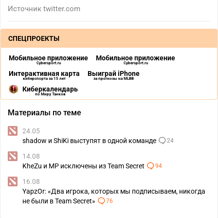
Источник
twitter.com
СПЕЦПРОЕКТЫ
Мобильное приложение
Мобильное приложение
Cybersport.ru
Cybersport.ru
Интерактивная карта
Выиграй iPhone
киберспорта за 15 лет
за прогнозы на MLBB
Киберкалендарь
по Миру Танков
Материалы по теме
24.05
shadow и ShiKi выступят в одной команде
24
14.08
KheZu и MP исключены из Team Secret
94
16.08
YapzOr: «Два игрока, которых мы подписываем, никогда
не были в Team Secret»
76