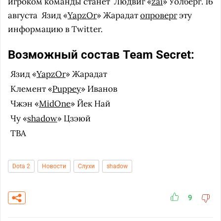
игроком команды станет
Людвиг «
zai
» Уолберг. 16
августа
Язид «
YapzOr
» Жарадат
опроверг
эту
информацию в Twitter.
Возможный состав Team Secret:
Язид «
YapzOr
» Жарадат
Клемент «
Puppey
» Иванов
Чжэн «
MidOne
» Йек Най
Чу «
shadow
» Цзэюй
TBA
Dota 2
Новости
Слухи
shadow
9