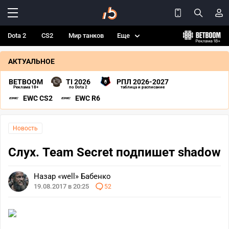
Dota 2
CS2
Мир танков
Еще
АКТУАЛЬНОЕ
BETBOOM
TI 2026
РПЛ 2026-2027
Реклама 18+
по Dota 2
таблица и расписание
EWC CS2
EWC R6
Новость
Слух. Team Secret подпишет shadow
Назар «well» Бабенко
19.08.2017 в 20:25
52