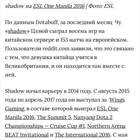
shadow на
ESL One Manila 2016
| Фото: ESL
По данным Dotabuff, за последний месяц
Чу
«
shadow
» Цзэюй сыграл восемь игр на
китайском сервере и 153 матча на европейском.
Пользователи reddit.com заявили, что это связано
с тем, что девушка китайца учится в
Великобритании, и он находится там вместе с
ней.
Shadow начал карьеру в 2014 году. С августа 2015
года по апрель 2017 года он выступал за
Wings
Gaming
, в составе которой выиграл
ESL One
Manila 2016
,
The Summit 5
,
Nanyang Dota 2
Championships — Cruise Cup #1
,
Northern Arena
BEAT Invitational
и
The International 2016
. С мая