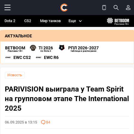
Dota 2
CS2
Мир танков
Еще
АКТУАЛЬНОЕ
BETBOOM
TI 2026
РПЛ 2026-2027
Реклама 18+
по Dota 2
таблица и расписание
EWC CS2
EWC R6
Новость
PARIVISION выиграла у Team Spirit
на групповом этапе The International
2025
06.09.2025 в 13:15
84