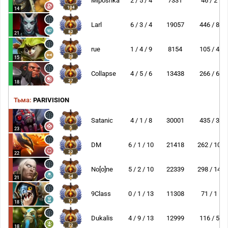
Miposhka
2 / 5 / 4
7331
46 / 2
104
14
Larl
6 / 3 / 4
19057
446 / 8
82
21
rue
1 / 4 / 9
8154
105 / 4
20
15
Collapse
4 / 5 / 6
13438
266 / 6
27
18
Тьма:
PARIVISION
Satanic
4 / 1 / 8
30001
435 / 3
5
23
DM
6 / 1 / 10
21418
262 / 10
22
22
No[o]ne
5 / 2 / 10
22339
298 / 14
54
21
9Class
0 / 1 / 13
11308
71 / 1
17
18
Dukalis
4 / 9 / 13
12999
116 / 5
22
18