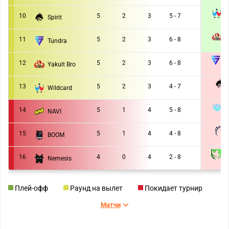
2 :
10
5
2
3
5 - 7
Spirit
2 :
Y
11
5
2
3
6 - 8
Tundra
2 :
T
12
5
2
3
6 - 8
Yakult Bro
1 :
13
5
2
3
4 - 7
Wildcard
0 :
T
14
5
1
4
5 - 8
NAVI
1 :
15
5
1
4
4 - 8
BOOM
1 :
F
16
4
0
4
2 - 8
Nemesis
1 :
Плей-офф
Раунд на вылет
Покидает турнир
Матчи