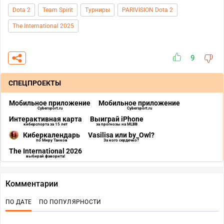
Dota 2
Team Spirit
Турниры
PARIVISION Dota 2
The International 2025
9
СПЕЦПРОЕКТЫ
Мобильное приложение
Мобильное приложение
Cybersport.ru
Cybersport.ru
Интерактивная карта
Выиграй iPhone
киберспорта за 15 лет
за прогнозы на MLBB
Киберкалендарь
Vasilisa или by_Owl?
по Миру Танков
За кого сердечко?
The International 2026
выбирай фаворита!
Комментарии
ПО ДАТЕ
ПО ПОПУЛЯРНОСТИ