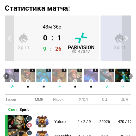
Статистика матча:
43м 36с
0
:
1
Spirit
PARIVISION
Spirit
9
:
26
47347
1
2
3
4
5
6
7
8
Герой
MMR
Игрок
У/С/П
ОЦ
Д/Н
Свет:
Spirit
Yatoro
1 / 2 / 9
22026
470 / 12
19
20