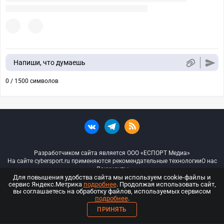
Напиши, что думаешь
0 / 1500 символов
Разработчиком сайта является ООО «ЕСПОРТ Медиа»
На сайте cybersport.ru применяются рекомендательные технологии
О нас
Документы
Для повышения удобства сайта мы используем cookie-файлы и
сервис Яндекс.Метрика
подробнее
. Продолжая использовать сайт,
© ООО «Киберспорт.ру» — Все права защищены
вы соглашаетесь на обработку файлов, используемых сервисом
подробнее
.
18+
ПРИНЯТЬ
ООО «Киберспорт.ру». Свидетельство о регистрации средств массовой