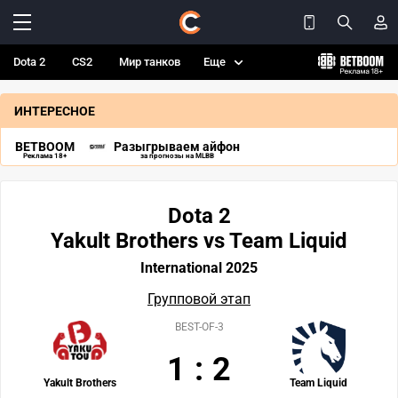
Dota 2
CS2
Мир танков
Еще
ИНТЕРЕСНОЕ
BETBOOM
Разыгрываем айфон
Реклама 18+
за прогнозы на MLBB
Dota 2
Yakult Brothers vs Team Liquid
International 2025
Групповой этап
BEST-OF-3
1
:
2
Yakult Brothers
Team Liquid