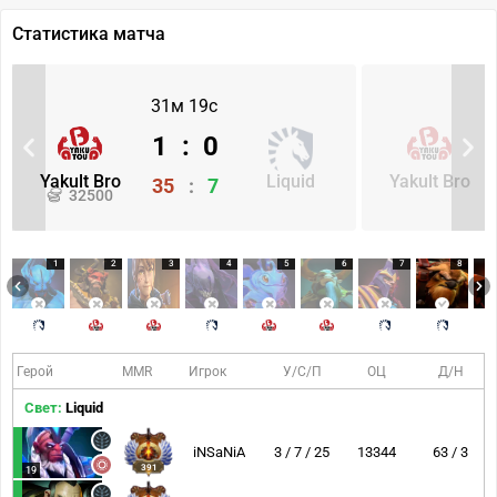
Статистика матча
31м 19с
1
:
0
Yakult Bro
Liquid
Yakult Bro
35
:
7
32500
1
2
3
4
5
6
7
8
Герой
MMR
Игрок
У/С/П
ОЦ
Д/Н
Свет:
Liquid
iNSaNiA
3 / 7 / 25
13344
63 / 3
391
19