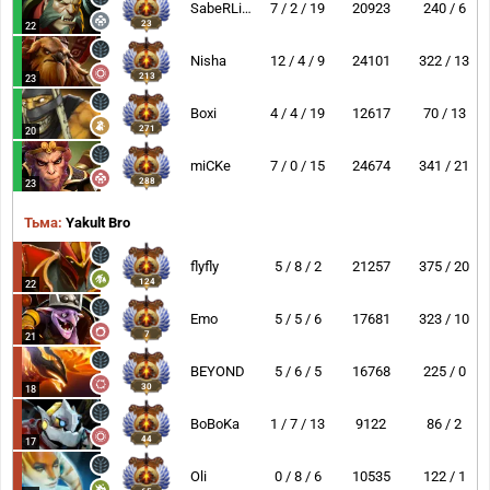
SabeRLight-
7 / 2 / 19
20923
240 / 6
23
22
Nisha
12 / 4 / 9
24101
322 / 13
213
23
Boxi
4 / 4 / 19
12617
70 / 13
271
20
miCKe
7 / 0 / 15
24674
341 / 21
288
23
Тьма:
Yakult Bro
flyfly
5 / 8 / 2
21257
375 / 20
124
22
Emo
5 / 5 / 6
17681
323 / 10
7
21
BEYOND
5 / 6 / 5
16768
225 / 0
30
18
BoBoKa
1 / 7 / 13
9122
86 / 2
44
17
Oli
0 / 8 / 6
10535
122 / 1