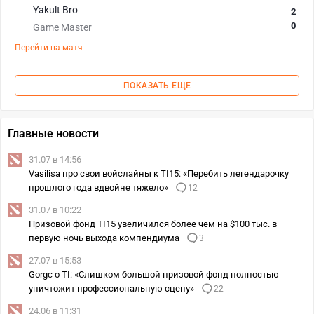
Yakult Bro
2
0
Game Master
Перейти на матч
ПОКАЗАТЬ ЕЩЕ
Главные новости
31.07 в 14:56
Vasilisa про свои войслайны к TI15: «Перебить легендарочку
прошлого года вдвойне тяжело»
12
31.07 в 10:22
Призовой фонд TI15 увеличился более чем на $100 тыс. в
первую ночь выхода компендиума
3
27.07 в 15:53
Gorgc о TI: «Слишком большой призовой фонд полностью
уничтожит профессиональную сцену»
22
24.06 в 11:31