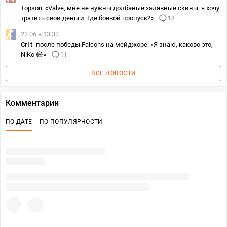
Topson: «Valve, мне не нужны долбаные халявные скины, я хочу
тратить свои деньги. Где боевой пропуск?»
18
22.06 в 13:33
Cr1t- после победы Falcons на мейджоре: «Я знаю, каково это,
NiKo 😅»
11
ВСЕ НОВОСТИ
Комментарии
ПО ДАТЕ
ПО ПОПУЛЯРНОСТИ