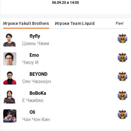
06.09.25 в 14:00
Игроки Yakult Brothers
Игроки Team Liquid
Ранг
flyfly
124
Цзинь Чжии
Emo
7
Чжоу И
BEYOND
30
Сян Чжэнхун
BoBoKa
44
Е Чжибяо
Oli
65
Чан Чон Кин