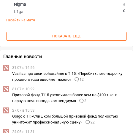
Nigma
2
0
L1ga
Перейти на матч
ПОКАЗАТЬ ЕЩЕ
Главные новости
31.07 в 14:56
Vasilisa про свои войслайны к TI15: «Перебить легендарочку
прошлого года вдвойне тяжело»
12
31.07 в 10:22
Призовой фонд TI15 увеличился более чем на $100 тыс. в
первую ночь выхода компендиума
3
27.07 в 15:53
Gorgc о TI: «Слишком большой призовой фонд полностью
уничтожит профессиональную сцену»
22
24.06 в 11:31