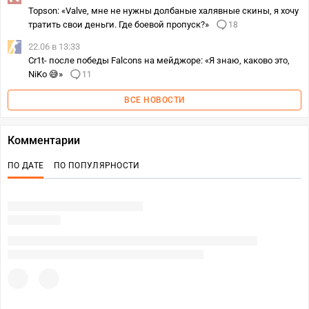
Topson: «Valve, мне не нужны долбаные халявные скины, я хочу
тратить свои деньги. Где боевой пропуск?»
18
22.06 в 13:33
Cr1t- после победы Falcons на мейджоре: «Я знаю, каково это,
NiKo 😅»
11
ВСЕ НОВОСТИ
Комментарии
ПО ДАТЕ
ПО ПОПУЛЯРНОСТИ