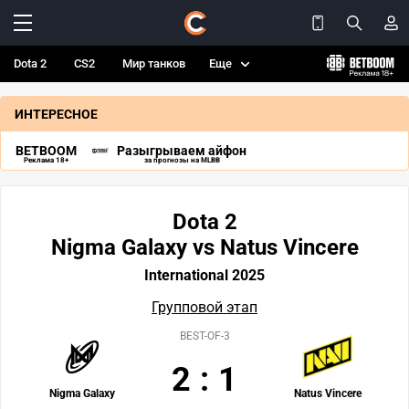
Dota 2
CS2
Мир танков
Еще
ИНТЕРЕСНОЕ
BETBOOM
Разыгрываем айфон
Реклама 18+
за прогнозы на MLBB
Dota 2
Nigma Galaxy vs Natus Vincere
International 2025
Групповой этап
BEST-OF-3
2
:
1
Nigma Galaxy
Natus Vincere