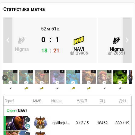
Статистика матча
52м 51с
0
:
1
Nigma
NAVI
Nigma
18
:
21
29906
28651
1
2
3
4
5
6
7
8
Герой
MMR
Игрок
У/С/П
ОЦ
Д/Н
Свет:
NAVI
gotthejuice
0 / 2 / 5
18462
339 / 19
12
19