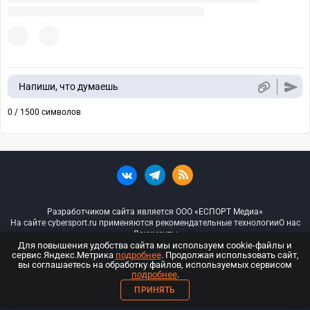
Напиши, что думаешь
0 / 1500 символов
Разработчиком сайта является ООО «ЕСПОРТ Медиа»
На сайте cybersport.ru применяются рекомендательные технологии
О нас
Документы
Для повышения удобства сайта мы используем cookie-файлы и
сервис Яндекс.Метрика
подробнее
. Продолжая использовать сайт,
© ООО «Киберспорт.ру» — Все права защищены
вы соглашаетесь на обработку файлов, используемых сервисом
подробнее
.
18+
ПРИНЯТЬ
ООО «Киберспорт.ру». Свидетельство о регистрации средств массовой