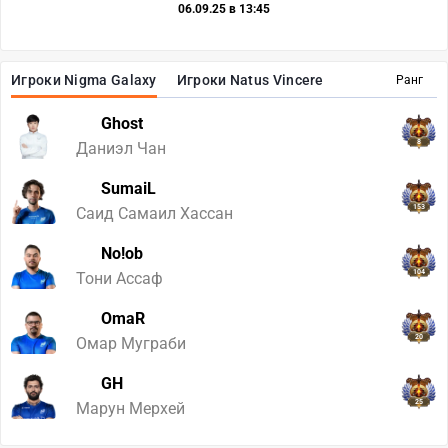
06.09.25 в 13:45
Игроки Nigma Galaxy
Игроки Natus Vincere
Ранг
Ghost
8
Даниэл Чан
SumaiL
153
Саид Самаил Хассан
No!ob
104
Тони Ассаф
OmaR
20
Омар Муграби
GH
25
Марун Мерхей