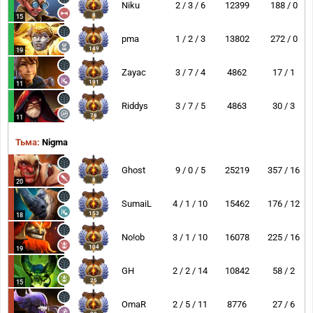
Niku
2 / 3 / 6
12399
188 / 0
8
15
pma
1 / 2 / 3
13802
272 / 0
149
19
Zayac
3 / 7 / 4
4862
17 / 1
191
11
Riddys
3 / 7 / 5
4863
30 / 3
78
11
Тьма:
Nigma
Ghost
9 / 0 / 5
25219
357 / 16
8
20
SumaiL
4 / 1 / 10
15462
176 / 12
153
18
No!ob
3 / 1 / 10
16078
225 / 16
104
19
GH
2 / 2 / 14
10842
58 / 2
25
15
OmaR
2 / 5 / 11
8776
27 / 6