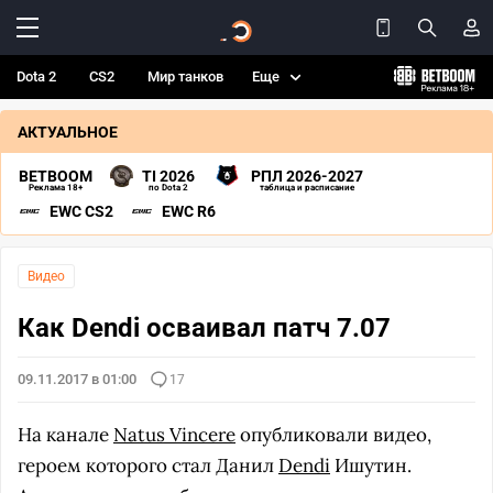
Dota 2
CS2
Мир танков
Еще
АКТУАЛЬНОЕ
BETBOOM
TI 2026
РПЛ 2026-2027
Реклама 18+
по Dota 2
таблица и расписание
EWC CS2
EWC R6
Видео
Как Dendi осваивал патч 7.07
09.11.2017 в 01:00
17
На канале
Natus Vincere
опубликовали видео,
героем которого стал Данил
Dendi
Ишутин.