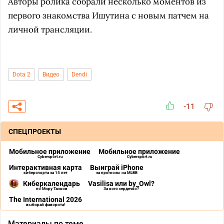
Авторы ролика собрали несколько моментов из
первого знакомства Ишутина с новым патчем на
личной трансляции.
Dota 2
Видео
Dendi
-11
СПЕЦПРОЕКТЫ
Мобильное приложение
Мобильное приложение
Cybersport.ru
Cybersport.ru
Интерактивная карта
Выиграй iPhone
киберспорта за 15 лет
за прогнозы на MLBB
Киберкалендарь
Vasilisa или by_Owl?
по Миру Танков
За кого сердечко?
The International 2026
выбирай фаворита!
Материалы по теме