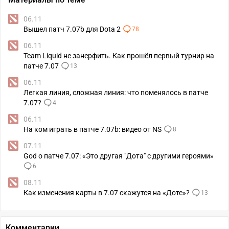
06.11
Вышел патч 7.07b для Dota 2
78
06.11
Team Liquid не занерфить. Как прошёл первый турнир на
патче 7.07
13
06.11
Легкая линия, сложная линия: что поменялось в патче
7.07?
4
06.11
На ком играть в патче 7.07b: видео от NS
8
07.11
God о патче 7.07: «Это другая "Дота" с другими героями»
6
08.11
Как изменения карты в 7.07 скажутся на «Доте»?
13
Комментарии