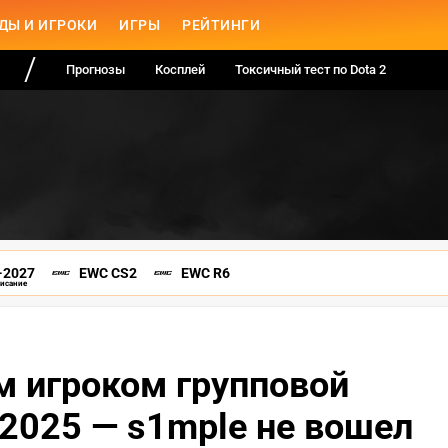
ДЫ И ИГРОКИ
ИГРЫ
РЕЙТИНГИ
Прогнозы
Косплей
Токсичный тест по Dota 2
-2027
EWC CS2
EWC R6
писание
им игроком групповой
 2025 — s1mple не вошел