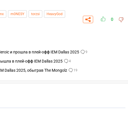
inx
m0NESY
torzsi
HeavyGod
0
eroic и прошла в плей-офф IEM Dallas 2025
9
вышла в плей-офф IEM Dallas 2025
4
EM Dallas 2025, обыграв The Mongolz
19