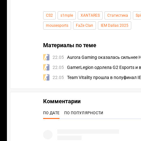
CS2
s1mple
XANTARES
Статистика
Sp
mousesports
FaZe Clan
IEM Dallas 2025
Материалы по теме
22.05
Aurora Gaming оказалась сильнее H
22.05
GamerLegion одолела G2 Esports и 
22.05
Team Vitality прошла в полуфинал I
Комментарии
ПО ДАТЕ
ПО ПОПУЛЯРНОСТИ