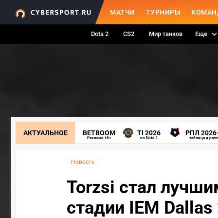
МАТЧИ
ТУРНИРЫ
КОМАН
Dota 2
CS2
Мир танков
Еще
АКТУАЛЬНОЕ
BETBOOM
TI 2026
РПЛ 2026
Реклама 18+
по Dota 2
таблица и рас
Новость
Torzsi стал лучш
стадии IEM Dallas