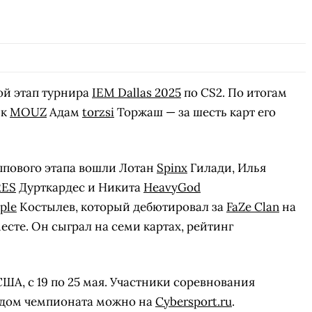
ой этап турнира
IEM Dallas 2025
по CS2. По итогам
ик
MOUZ
Адам
torzsi
Торжаш — за шесть карт его
уппового этапа вошли Лотан
Spinx
Гилади, Илья
RES
Дурткардес и Никита
HeavyGod
ple
Костылев, который дебютировал за
FaZe Clan
на
есте. Он сыграл на семи картах, рейтинг
США, с 19 по 25 мая. Участники соревнования
ходом чемпионата можно на
Cybersport.ru
.