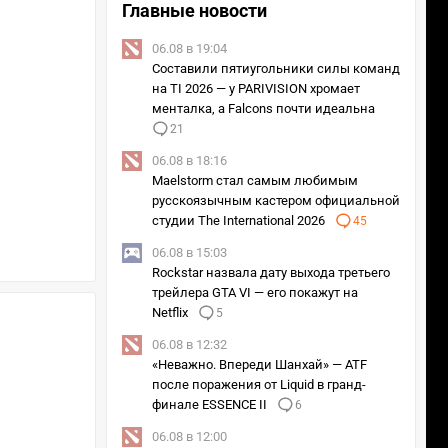
Главные новости
06.08 в 19:04
Составили пятиугольники силы команд
на TI 2026 — у PARIVISION хромает
менталка, а Falcons почти идеальна
21
06.08 в 18:16
Maelstorm стал самым любимым
русскоязычным кастером официальной
студии The International 2026
45
06.08 в 15:03
Rockstar назвала дату выхода третьего
трейлера GTA VI — его покажут на
Netflix
5
06.08 в 12:32
«Неважно. Впереди Шанхай» — ATF
после поражения от Liquid в гранд-
финале ESSENCE II
6
06.08 в 12:00