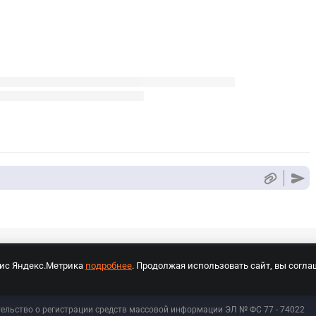
вис Яндекс.Метрика
подробнее
. Продолжая использовать сайт, вы согла
СПОРТ Медиа»
На сайте cybersport.ru применяются рекомендательные техноло
тельство о регистрации средств массовой информации ЭЛ № ФС 77 - 74
022