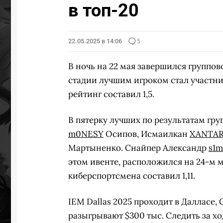
в топ-20
22.05.2025 в 14:06
5
В ночь на 22 мая завершился группов
стадии лучшим игроком стал участн
рейтинг составил 1,5.
В пятерку лучших по результатам гр
m0NESY
Осипов, Исмаилкан
XANTA
Мартыненко. Снайпер Александр
s1m
этом ивенте, расположился на 24-м м
киберспортсмена составил 1,11.
IEM Dallas 2025 проходит в Далласе, 
разыгрывают $300 тыс. Следить за 