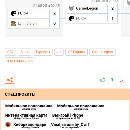
21.05.25 в 21:00
21.05.25 в 02:15
2
GamerLegion
2
FURIA
1
FURIA
0
Lynn Vision
CS2
Snax
Турниры
ztr
G2 Esports
GamerLegion
IEM Dallas 2025
0
СПЕЦПРОЕКТЫ
Мобильное приложение
Мобильное приложение
Cybersport.ru
Cybersport.ru
Интерактивная карта
Выиграй iPhone
киберспорта за 15 лет
за прогнозы на MLBB
Киберкалендарь
Vasilisa или by_Owl?
по Миру Танков
За кого сердечко?