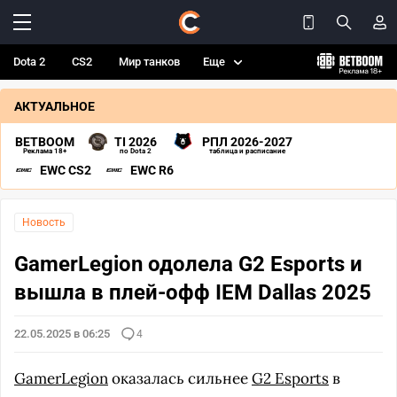
Dota 2
CS2
Мир танков
Еще
АКТУАЛЬНОЕ
BETBOOM
TI 2026
РПЛ 2026-2027
Реклама 18+
по Dota 2
таблица и расписание
EWC CS2
EWC R6
Новость
GamerLegion одолела G2 Esports и
вышла в плей-офф IEM Dallas 2025
22.05.2025 в 06:25
4
GamerLegion
оказалась сильнее
G2 Esports
в