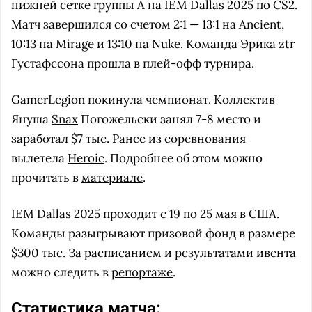
нижней сетке группы А на
IEM Dallas 2025
по CS2.
Матч завершился со счетом 2:1 — 13:1 на Ancient,
10:13 на Mirage и 13:10 на Nuke. Команда Эрика
ztr
Густафссона прошла в плей-офф турнира.
GamerLegion покинула чемпионат. Коллектив
Януша
Snax
Погожельски занял 7-8 место и
заработал $7 тыс. Ранее из соревнования
вылетела
Heroic
. Подробнее об этом можно
прочитать в
материале
.
IEM Dallas 2025 проходит с 19 по 25 мая в США.
Команды разыгрывают призовой фонд в размере
$300 тыс. За расписанием и результатами ивента
можно следить в
репортаже
.
Статистика матча: