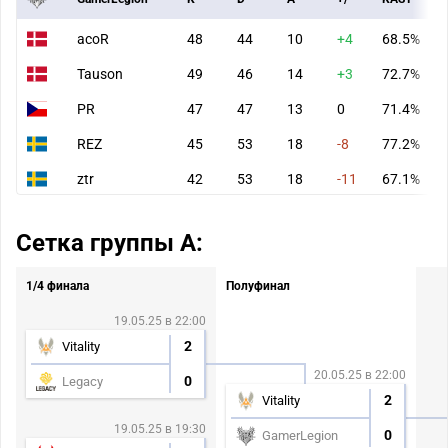
acoR
48
44
10
+4
68.5%
Tauson
49
46
14
+3
72.7%
PR
47
47
13
0
71.4%
REZ
45
53
18
-8
77.2%
ztr
42
53
18
-11
67.1%
Сетка группы А:
1/4 финала
Полуфинал
19.05.25 в 22:00
2
Vitality
20.05.25 в 22:00
0
Legacy
2
Vitality
19.05.25 в 19:30
0
GamerLegion