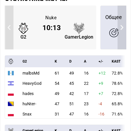
Общее
Nuke
10
:
13
G2
GamerLegion
G2
K
D
A
+/-
KAST
malbsMd
61
49
16
+12
72.8%
HeavyGod
54
45
22
+9
78.6%
hades
49
42
17
+7
72.8%
huNter-
47
51
23
-4
65.8%
Snax
31
47
16
-16
71.6%
GamerLegion
K
D
A
+/-
KAST