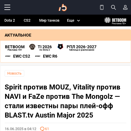
Dota 2
CS2
Мир танков
Еще
АКТУАЛЬНОЕ
BETBOOM
TI 2026
РПЛ 2026-2027
Реклама 18+
по Dota 2
таблица и расписание
EWC CS2
EWC R6
Новость
Spirit против MOUZ, Vitality против
NAVI и FaZe против The Mongolz —
стали известны пары плей-офф
BLAST.tv Austin Major 2025
16.06.2025 в 04:12
61