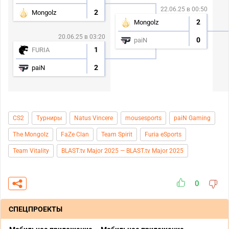
22.06.25 в 00:50
2
Mongolz
2
Mongolz
20.06.25 в 03:20
0
paiN
1
FURIA
2
paiN
CS2
Турниры
Natus Vincere
mousesports
paiN Gaming
The Mongolz
FaZe Clan
Team Spirit
Furia eSports
Team Vitality
BLAST.tv Major 2025 — BLAST.tv Major 2025
0
СПЕЦПРОЕКТЫ