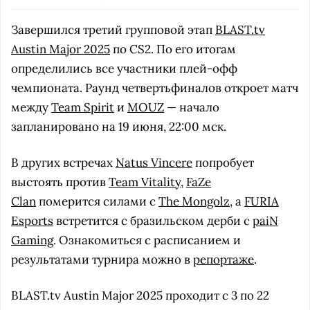
Завершился третий групповой этап
BLAST.tv
Austin Major 2025
по CS2. По его итогам
определились все участники плей-офф
чемпионата. Раунд четвертьфиналов откроет матч
между
Team Spirit
и
MOUZ
— начало
запланировано на 19 июня, 22:00 мск.
В других встречах
Natus Vincere
попробует
выстоять против
Team Vitality
,
FaZe
Clan
померится силами с
The Mongolz
, а
FURIA
Esports
встретится с бразильском дерби с
paiN
Gaming
. Ознакомиться с расписанием и
результатами турнира можно в
репортаже
.
BLAST.tv Austin Major 2025 проходит с 3 по 22