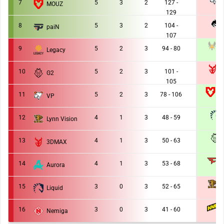
7
5
3
2
127 -
MOUZ
0 :
129
8
5
3
2
104 -
paiN
0 :
107
V
9
5
2
3
94 - 80
Legacy
1 :
10
5
2
3
101 -
G2
0 :
105
M
11
5
2
3
78 - 106
VP
1 :
12
4
1
3
48 - 59
Lynn Vision
1 :
13
4
1
3
50 - 63
3DMAX
1 :
F
14
4
1
3
53 - 68
Aurora
1 :
L
15
3
0
3
52 - 65
Liquid
0 :
N
16
3
0
3
41 - 60
Nemiga
0 :