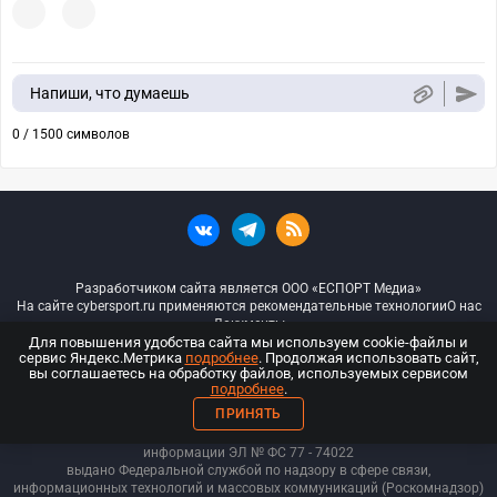
Напиши, что думаешь
0 / 1500 символов
Разработчиком сайта является ООО «ЕСПОРТ Медиа»
На сайте cybersport.ru применяются рекомендательные технологии
О нас
Документы
Для повышения удобства сайта мы используем cookie-файлы и
сервис Яндекс.Метрика
подробнее
. Продолжая использовать сайт,
© ООО «Киберспорт.ру» — Все права защищены
вы соглашаетесь на обработку файлов, используемых сервисом
подробнее
.
18+
ПРИНЯТЬ
ООО «Киберспорт.ру». Свидетельство о регистрации средств массовой
информации ЭЛ № ФС 77 - 74
022
выдано Федеральной службой по надзору в сфере связи,
информационных технологий и массовых коммуникаций (Роскомнадзор)