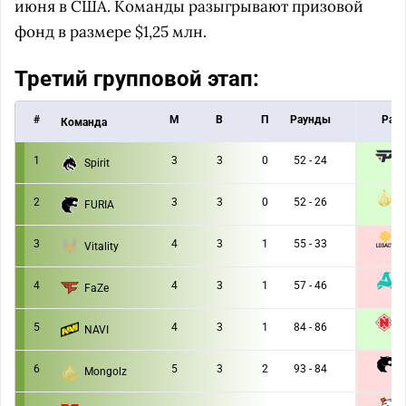
июня в США. Команды разыгрывают призовой
фонд в размере $1,25 млн.
Третий групповой этап:
#
M
В
П
Раунды
Раун
Команда
p
1
3
3
0
52 - 24
Spirit
1 :
2
3
3
0
52 - 26
FURIA
1 :
L
3
4
3
1
55 - 33
Vitality
0 :
4
4
3
1
57 - 46
FaZe
0 :
5
4
3
1
84 - 86
NAVI
1 :
F
6
5
3
2
93 - 84
Mongolz
0 :