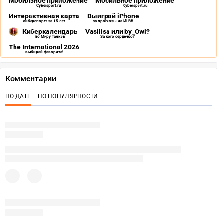
Мобильное приложение
Мобильное приложение
Cybersport.ru
Cybersport.ru
Интерактивная карта
Выиграй iPhone
киберспорта за 15 лет
за прогнозы на MLBB
Киберкалендарь
Vasilisa или by_Owl?
по Миру Танков
За кого сердечко?
The International 2026
выбирай фаворита!
Комментарии
ПО ДАТЕ
ПО ПОПУЛЯРНОСТИ