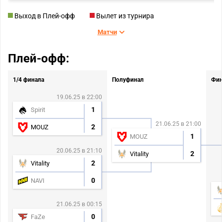
Выход в Плей-офф
Вылет из турнира
Матчи
Плей-офф:
1/4 финала
Полуфинал
Фи
19.06.25 в 22:00
1
Spirit
21.06.25 в 21:00
2
MOUZ
1
MOUZ
20.06.25 в 21:10
2
Vitality
2
Vitality
0
NAVI
21.06.25 в 00:15
0
FaZe