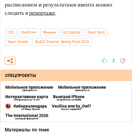
расписанием и результатами ивента можно
следить в
репортаже
.
CS2
OverDrive
Мнение
G2 Esports
Team Spirit
Team Vitality
BLAST Premier: Spring Final 2024
2
СПЕЦПРОЕКТЫ
Мобильное приложение
Мобильное приложение
Cybersport.ru
Cybersport.ru
Интерактивная карта
Выиграй iPhone
киберспорта за 15 лет
за прогнозы на MLBB
Киберкалендарь
Vasilisa или by_Owl?
по Миру Танков
За кого сердечко?
The International 2026
выбирай фаворита!
Материалы по теме