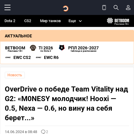
Dota 2
CS2
Мир танков
Еще
АКТУАЛЬНОЕ
BETBOOM
TI 2026
РПЛ 2026-2027
Реклама 18+
по Dota 2
таблица и расписание
EWC CS2
EWC R6
Новость
OverDrive о победе Team Vitality над
G2: «M0NESY молодчик! Hooxi —
0.5, Nexa — 0.6, но вину на себя
берет...»
14.06.2024 в 08:48
2