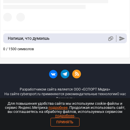
Напиши, что думаешь
0 / 1500 символов
Разработчиком сайта является ООО «ЕСПОРТ Медиа»
На сайте cybersport.ru применяются рекомендательные технологии
О нас
Документы
Для повышения удобства сайта мы используем cookie-файлы и
сервис Яндекс.Метрика
подробнее
. Продолжая использовать сайт,
© ООО «Киберспорт.ру» — Все права защищены
вы соглашаетесь на обработку файлов, используемых сервисом
подробнее
.
18+
ПРИНЯТЬ
ООО «Киберспорт.ру». Свидетельство о регистрации средств массовой