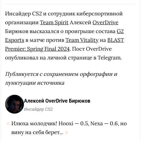
Инсайдер CS2 и сотрудник киберспортивной
организации
Team Spirit
Алексей
OverDrive
Бирюков высказался о проигрыше состава
G2
Esports
в матче против
Team Vitality
на
BLAST
Premier: Spring Final 2024
. Пост OverDrive
опубликовал на личной странице в Telegram.
Публикуется с сохранением орфографии и
пунктуации источника
Алексей OverDrive Бирюков
Инсайдер CS2
Илюха молодчик! Hooxi — 0.5, Nexa — 0.6, но
вину на себя берет...