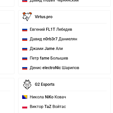
Давид
frozen
Чернянский
Virtus.pro
Евгений
FL1T
Лебедев
Давид
n0rb3r7
Даниелян
Джами
Jame
Али
Петр
fame
Болышев
Денис
electroNic
Шарипов
G2 Esports
Никола
NiKo
Ковач
Виктор
TaZ
Войтас