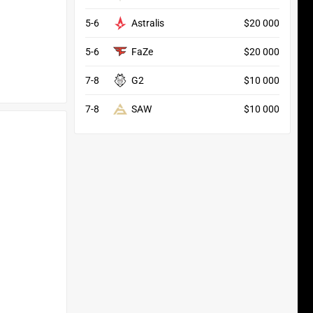
5-6
Astralis
$20 000
5-6
FaZe
$20 000
7-8
G2
$10 000
7-8
SAW
$10 000