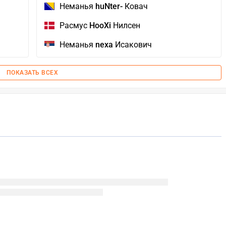
Неманья
huNter-
Ковач
Расмус
HooXi
Нилсен
Неманья
nexa
Исакович
ПОКАЗАТЬ ВСЕХ