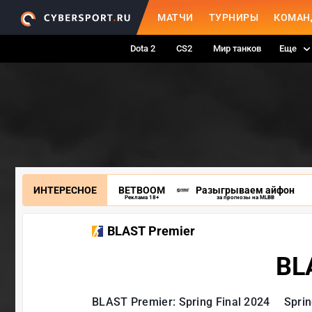
МАТЧИ
ТУРНИРЫ
КОМАН
Dota 2
CS2
Мир танков
Еще
ИНТЕРЕСНОЕ
BETBOOM
Разыгрываем айфон
Реклама 18+
за прогнозы на MLBB
BLAST Premier
BLA
BLAST Premier: Spring Final 2024
Spri