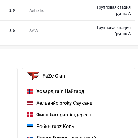
Групповая стадия
2
:
0
Astralis
Группа А
Групповая стадия
2
:
0
SAW
Группа А
FaZe Clan
Ховард
rain
Найгард
Хельвийс
broky
Сауканц
Финн
karrigan
Андерсен
Робин
ropz
Коль