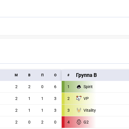
Группа B
M
В
П
О
#
2
2
0
6
1
Spirit
2
1
1
3
2
VP
2
1
1
3
3
Vitality
2
0
2
0
4
G2