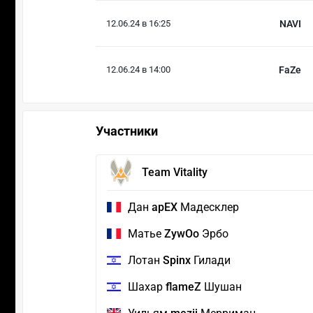
12.06.24 в 16:25
NAVI
12.06.24 в 14:00
FaZe
Участники
Team Vitality
Дан
apEX
Мадесклер
Матье
ZywOo
Эрбо
Лотан
Spinx
Гилади
Шахар
flameZ
Шушан