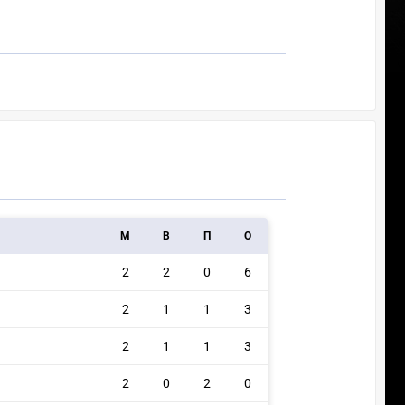
M
В
П
О
2
2
0
6
2
1
1
3
2
1
1
3
2
0
2
0