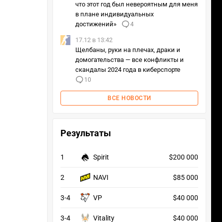
что этот год был невероятным для меня
в плане индивидуальных
достижений»
4
17.12 в 13:42
Щелбаны, руки на плечах, драки и
домогательства — все конфликты и
скандалы 2024 года в киберспорте
10
ВСЕ НОВОСТИ
Результаты
1
Spirit
$200 000
2
NAVI
$85 000
3-4
VP
$40 000
3-4
Vitality
$40 000