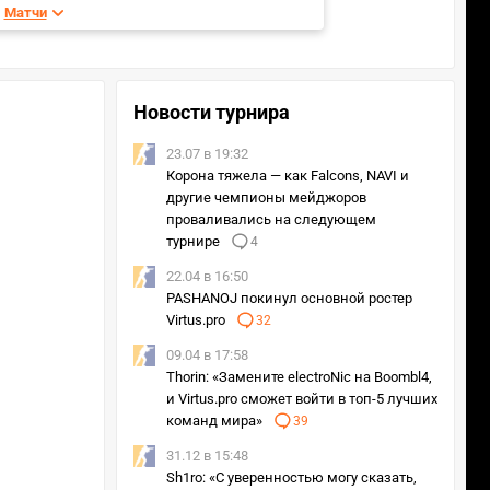
Матчи
Новости турнира
23.07 в 19:32
Корона тяжела — как Falcons, NAVI и
другие чемпионы мейджоров
проваливались на следующем
турнире
4
22.04 в 16:50
PASHANOJ покинул основной ростер
Virtus.pro
32
09.04 в 17:58
Thorin: «Замените electroNic на Boombl4,
и Virtus.pro сможет войти в топ-5 лучших
команд мира»
39
31.12 в 15:48
Sh1ro: «С уверенностью могу сказать,