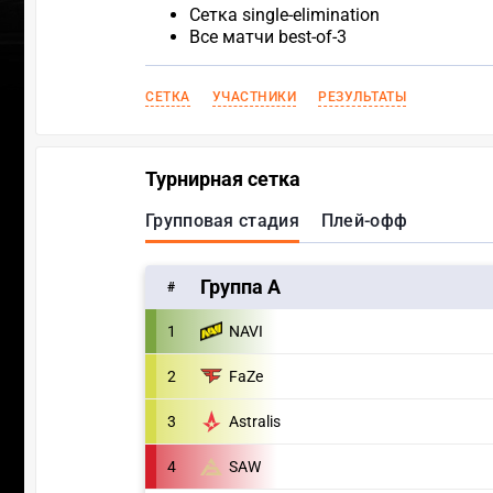
Сетка single-elimination
Все матчи best-of-3
СЕТКА
УЧАСТНИКИ
РЕЗУЛЬТАТЫ
Турнирная сетка
Групповая стадия
Плей-офф
Группа А
#
1
NAVI
2
FaZe
3
Astralis
4
SAW