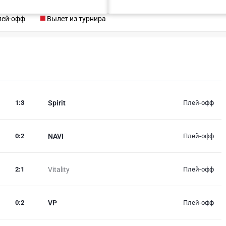
лей-офф
Вылет из турнира
1
:
3
Spirit
Плей-офф
0
:
2
NAVI
Плей-офф
2
:
1
Vitality
Плей-офф
0
:
2
VP
Плей-офф