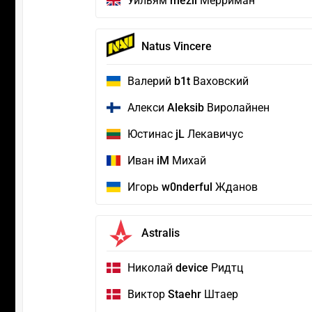
Уильям
mezii
Мерриман
Natus Vincere
Валерий
b1t
Ваховский
Алекси
Aleksib
Виролайнен
Юстинас
jL
Лекавичус
Иван
iM
Михай
Игорь
w0nderful
Жданов
Astralis
Николай
device
Ридтц
Виктор
Staehr
Штаер