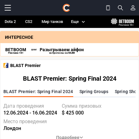
Dota 2
CS2
Мир танков
Еще
ИНТЕРЕСНОЕ
BETBOOM
Разыгрываем айфон
Реклама 18+
за прогнозы на MLBB
BLAST Premier
BLAST Premier: Spring Final 2024
BLAST Premier: Spring Final 2024
Spring Groups
Spring Sho
Дата проведения
Сумма призовых
12.06.2024 - 16.06.2024
$ 425 000
Место проведения
Лондон
Подробнее