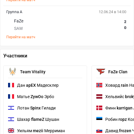
Перейти на матч
Группа А
12.06.24 в 14:00
FaZe
2
0
SAW
Перейти на матч
Участники
Team Vitality
FaZe Clan
Дан
apEX
Мадесклер
Ховард
rain
На
Матье
ZywOo
Эрбо
Хельвийс
brok
Лотан
Spinx
Гилади
Финн
karrigan
Шахар
flameZ
Шушан
Робин
ropz
Ко
Уильям
mezii
Мерриман
Давид
frozen
Ч