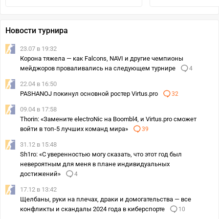
Новости турнира
23.07 в 19:32
Корона тяжела — как Falcons, NAVI и другие чемпионы
мейджоров проваливались на следующем турнире
4
22.04 в 16:50
PASHANOJ покинул основной ростер Virtus.pro
32
09.04 в 17:58
Thorin: «Замените electroNic на Boombl4, и Virtus.pro сможет
войти в топ-5 лучших команд мира»
39
31.12 в 15:48
Sh1ro: «С уверенностью могу сказать, что этот год был
невероятным для меня в плане индивидуальных
достижений»
4
17.12 в 13:42
Щелбаны, руки на плечах, драки и домогательства — все
конфликты и скандалы 2024 года в киберспорте
10