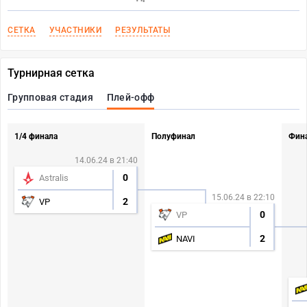
СЕТКА
УЧАСТНИКИ
РЕЗУЛЬТАТЫ
Турнирная сетка
Групповая стадия
Плей-офф
1/4 финала
Полуфинал
Фин
14.06.24 в 21:40
0
Astralis
15.06.24 в 22:10
2
VP
0
VP
2
NAVI