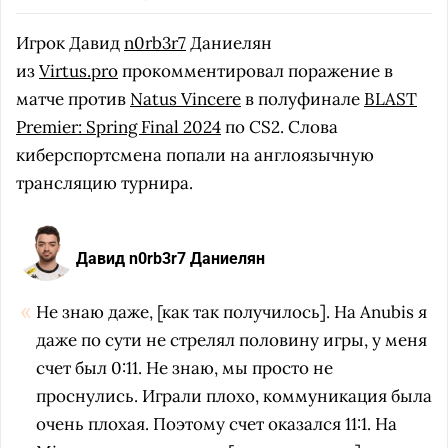
Игрок Давид
n0rb3r7
Даниелян
из
Virtus.pro
прокомментировал поражение в
матче против
Natus Vincere
в полуфинале
BLAST
Premier: Spring Final 2024
по CS2. Слова
киберспортсмена попали на англоязычную
трансляцию турнира.
Давид n0rb3r7 Даниелян
Не знаю даже, [как так получилось]. На Anubis я
даже по сути не стрелял половину игры, у меня
счет был 0:11. Не знаю, мы просто не
проснулись. Играли плохо, коммуникация была
очень плохая. Поэтому счет оказался 11:1. На