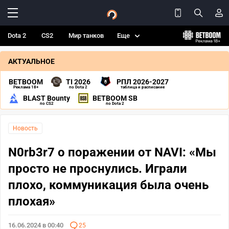
Dota 2
CS2
Мир танков
Еще
АКТУАЛЬНОЕ
BETBOOM
TI 2026
РПЛ 2026-2027
Реклама 18+
по Dota 2
таблица и расписание
BLAST Bounty
BETBOOM SB
по CS2
по Dota 2
Новость
N0rb3r7 о поражении от NAVI: «Мы
просто не проснулись. Играли
плохо, коммуникация была очень
плохая»
16.06.2024 в 00:40
25