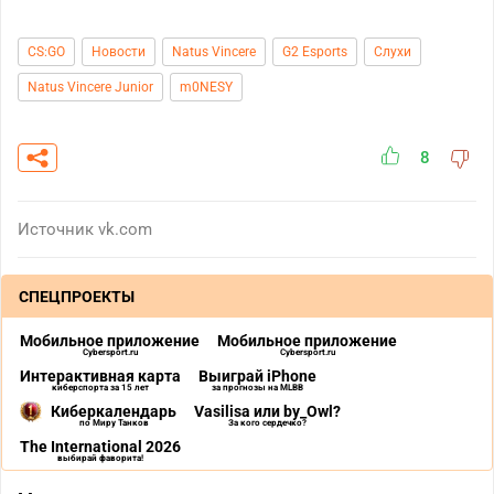
CS:GO
Новости
Natus Vincere
G2 Esports
Слухи
Natus Vincere Junior
m0NESY
8
Источник
vk.com
СПЕЦПРОЕКТЫ
Мобильное приложение
Мобильное приложение
Cybersport.ru
Cybersport.ru
Интерактивная карта
Выиграй iPhone
киберспорта за 15 лет
за прогнозы на MLBB
Киберкалендарь
Vasilisa или by_Owl?
по Миру Танков
За кого сердечко?
The International 2026
выбирай фаворита!