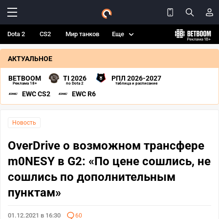
Dota 2
CS2
Мир танков
Еще
АКТУАЛЬНОЕ
BETBOOM
TI 2026
РПЛ 2026-2027
Реклама 18+
по Dota 2
таблица и расписание
EWC CS2
EWC R6
Новость
OverDrive о возможном трансфере
m0NESY в G2: «По цене сошлись, не
сошлись по дополнительным
пунктам»
01.12.2021 в 16:30
60