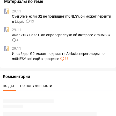
Материалы по теме
29.11
OverDrive: если G2 не подпишет m0NESY, он может перейти
в Liquid
13
29.11
Аналитик FaZe Clan опроверг слухи об интересе к m0NESY
4
29.11
Инсайдер: G2 может подписать Aleksib, переговоры по
m0NESY всё ещё в процессе
35
Комментарии
ПО ДАТЕ
ПО ПОПУЛЯРНОСТИ