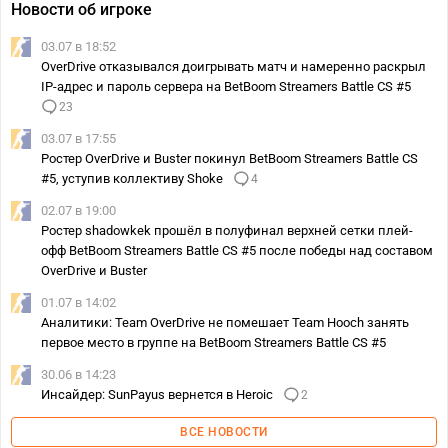
Новости об игроке
03.07 в 18:52
OverDrive отказывался доигрывать матч и намеренно раскрыл
IP-адрес и пароль сервера на BetBoom Streamers Battle CS #5
23
03.07 в 17:55
Ростер OverDrive и Buster покинул BetBoom Streamers Battle CS
#5, уступив коллективу Shoke
4
02.07 в 19:00
Ростер shadowkek прошёл в полуфинал верхней сетки плей-
офф BetBoom Streamers Battle CS #5 после победы над составом
OverDrive и Buster
01.07 в 14:02
Аналитики: Team OverDrive не помешает Team Hooch занять
первое место в группе на BetBoom Streamers Battle CS #5
30.06 в 14:23
Инсайдер: SunPayus вернется в Heroic
2
ВСЕ НОВОСТИ