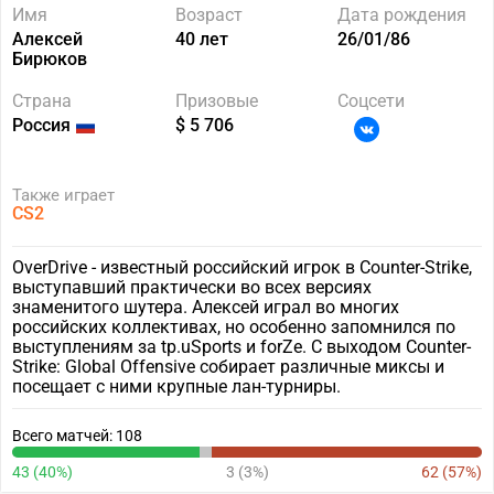
Имя
Возраст
Дата рождения
Алексей
40 лет
26/01/86
Бирюков
Страна
Призовые
Соцсети
Россия
$ 5 706
Также играет
CS2
OverDrive - известный российский игрок в Counter-Strike,
выступавший практически во всех версиях
знаменитого шутера. Алексей играл во многих
российских коллективах, но особенно запомнился по
выступлениям за tp.uSports и forZe. С выходом Counter-
Strike: Global Offensive собирает различные миксы и
посещает с ними крупные лан-турниры.
Всего матчей: 108
43 (40%)
3 (3%)
62 (57%)