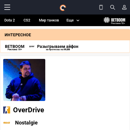
Dota 2
CS2
Мир танков
Еще
ИНТЕРЕСНОЕ
BETBOOM
Разыгрываем айфон
Реклама 18+
за прогнозы на MLBB
OverDrive
Nostalgie