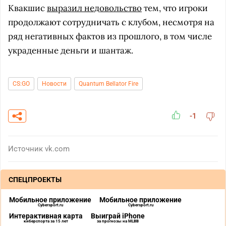
Квакшис
выразил недовольство
тем, что игроки
продолжают сотрудничать с клубом, несмотря на
ряд негативных фактов из прошлого, в том числе
украденные деньги и шантаж.
CS:GO
Новости
Quantum Bellator Fire
-1
Источник
vk.com
СПЕЦПРОЕКТЫ
Мобильное приложение
Мобильное приложение
Cybersport.ru
Cybersport.ru
Интерактивная карта
Выиграй iPhone
киберспорта за 15 лет
за прогнозы на MLBB