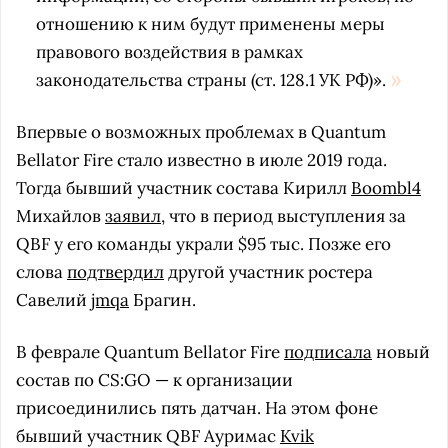
отношению к ним будут применены меры
правового воздействия в рамках
законодательства страны (ст. 128.1 УК РФ)».
Впервые о возможных проблемах в Quantum
Bellator Fire стало известно в июле 2019 года.
Тогда бывший участник состава
Кирилл
Boombl4
Михайлов
заявил
, что в период выступления за
QBF у его команды украли $95 тыс. Позже его
слова
подтвердил
другой участник ростера
Савелий
jmqa
Брагин.
В феврале Quantum Bellator Fire
подписала
новый
состав по CS:GO — к организации
присоединились пять датчан. На этом фоне
бывший участник QBF Ауримас
Kvik