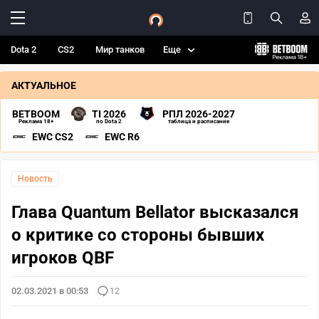
Dota 2
CS2
Мир танков
Еще
АКТУАЛЬНОЕ
BETBOOM
TI 2026
РПЛ 2026-2027
Реклама 18+
по Dota 2
таблица и расписание
EWC CS2
EWC R6
Новость
Глава Quantum Bellator высказался
о критике со стороны бывших
игроков QBF
02.03.2021 в 00:53
12