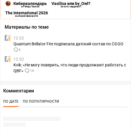
Киберкалендарь
Vasilisa или by_Owl?
по Миру Танков
За кого сердечко?
The International 2026
выбирай фаворита!
Материалы по теме
12.02
Quantum Bellator Fire подписала датский состав по CS:GO
6
12.02
Kvik: «Не могу поверить, что люди продолжают работать с
QBF»
14
Комментарии
ПО ДАТЕ
ПО ПОПУЛЯРНОСТИ