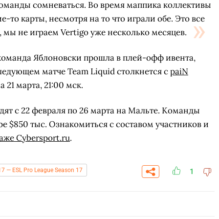
команды сомневаться. Во время маппика коллективы
е-то карты, несмотря на то что играли обе. Это все
 мы не играем Vertigo уже несколько месяцев.
 команда Яблоновски прошла в плей-офф ивента,
 следующем матче Team Liquid столкнется с
paiN
 21 марта, 21:00 мск.
одят с 22 февраля по 26 марта на Мальте. Команды
е $850 тыс. Ознакомиться с составом участников и
аже Cybersport.ru
.
17 — ESL Pro League Season 17
СКАЧАТЬ НА
1
СК
ОВАТЬ
ЗАБРАТЬ
ANDROID