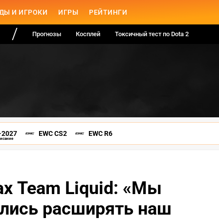
ДЫ И ИГРОКИ
ИГРЫ
РЕЙТИНГИ
Прогнозы
Косплей
Токсичный тест по Dota 2
-2027
EWC CS2
EWC R6
писание
ах Team Liquid: «Мы
ались расширять наш