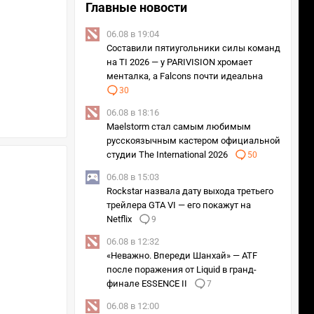
Главные новости
06.08 в 19:04
Составили пятиугольники силы команд
на TI 2026 — у PARIVISION хромает
менталка, а Falcons почти идеальна
30
06.08 в 18:16
Maelstorm стал самым любимым
русскоязычным кастером официальной
студии The International 2026
50
06.08 в 15:03
Rockstar назвала дату выхода третьего
трейлера GTA VI — его покажут на
Netflix
9
06.08 в 12:32
«Неважно. Впереди Шанхай» — ATF
после поражения от Liquid в гранд-
финале ESSENCE II
7
06.08 в 12:00