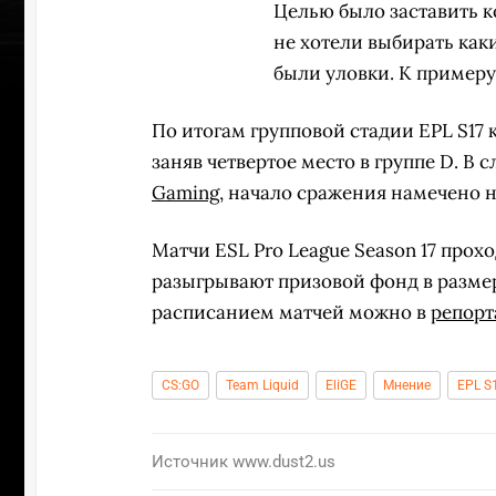
Целью было заставить 
не хотели выбирать каки
были уловки. К примеру,
По итогам групповой стадии EPL S17
заняв четвертое место в группе D. В
Gaming
, начало сражения намечено на
Матчи ESL Pro League Season 17 прох
разыгрывают призовой фонд в размер
расписанием матчей можно в
репорт
CS:GO
Team Liquid
EliGE
Мнение
EPL S
УЧАСТВ
Источник
www.dust2.us