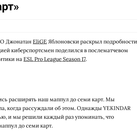
арт»
GO Джонатан
EliGE
Яблоновски раскрыл подробности
ией киберспортсмен поделился в послематчевом
итики на
ESL Pro League Season 17
.
ись расширять наш маппул до семи карт. Мы
ла, когда рассуждали об этом. Однажды YEKINDAR
вью, и мы решили
каждый раз
упоминать, что
аппул до семи карт.