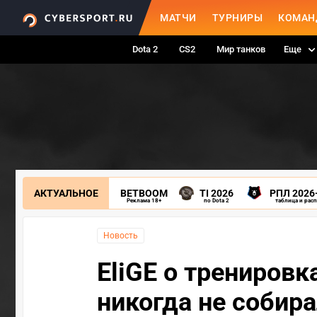
МАТЧИ
ТУРНИРЫ
КОМАН
Dota 2
CS2
Мир танков
Еще
АКТУАЛЬНОЕ
BETBOOM
TI 2026
РПЛ 2026
Реклама 18+
по Dota 2
таблица и рас
Новость
EliGE о тренировк
никогда не собир