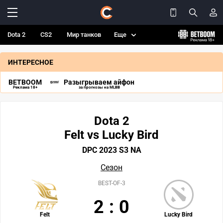
Dota 2
CS2
Мир танков
Еще
ИНТЕРЕСНОЕ
BETBOOM
Разыгрываем айфон
Реклама 18+
за прогнозы на MLBB
Dota 2
Felt vs Lucky Bird
DPC 2023 S3 NA
Сезон
BEST-OF-3
2
:
0
Felt
Lucky Bird