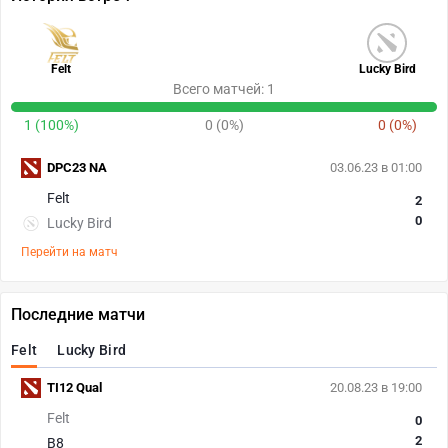
Felt
Lucky Bird
Всего матчей: 1
1 (100%)
0 (0%)
0 (0%)
DPC23 NA
03.06.23 в 01:00
Felt
2
0
Lucky Bird
Перейти на матч
Последние матчи
Felt
Lucky Bird
TI12 Qual
20.08.23 в 19:00
Felt
0
2
B8