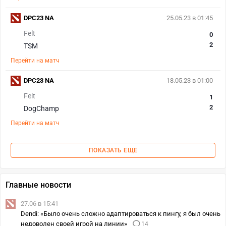
DPC23 NA
25.05.23 в 01:45
Felt
0
2
TSM
Перейти на матч
DPC23 NA
18.05.23 в 01:00
Felt
1
2
DogChamp
Перейти на матч
ПОКАЗАТЬ ЕЩЕ
Главные новости
27.06 в 15:41
Dendi: «Было очень сложно адаптироваться к пингу, я был очень
недоволен своей игрой на линии»
14