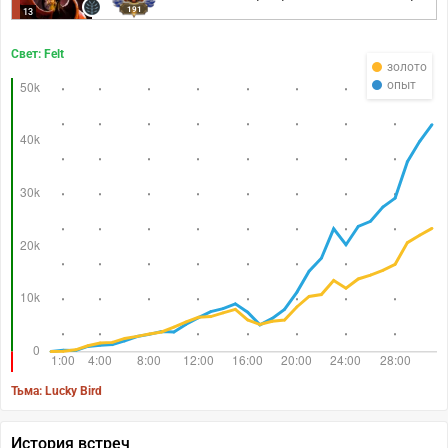
191
13
Свет: Felt
золото
опыт
Тьма: Lucky Bird
История встреч