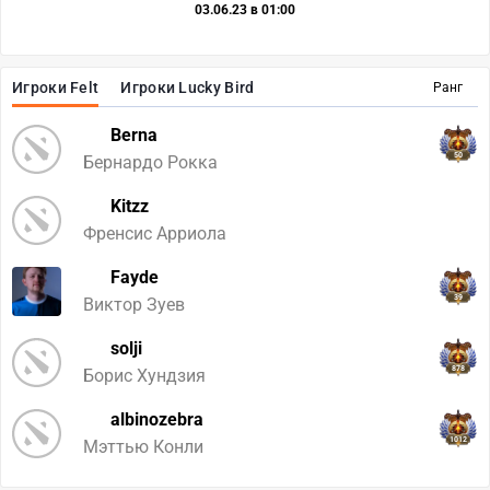
03.06.23 в 01:00
Игроки Felt
Игроки Lucky Bird
Ранг
Berna
50
Бернардо Рокка
Kitzz
Френсис Арриола
Fayde
39
Виктор Зуев
solji
878
Борис Хундзия
albinozebra
1012
Мэттью Конли