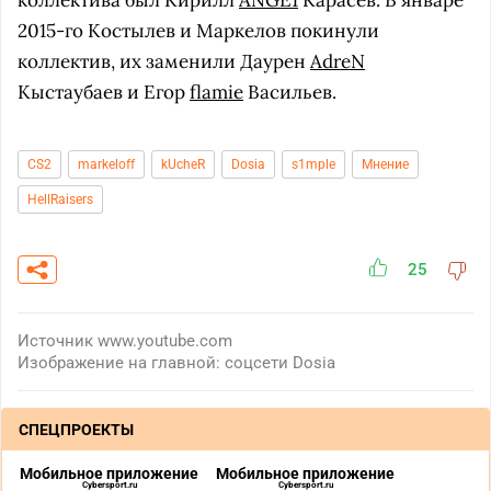
коллектива был Кирилл
ANGE1
Карасёв. В январе
2015-го Костылев и Маркелов покинули
коллектив, их заменили Даурен
AdreN
Кыстаубаев и Егор
flamie
Васильев.
CS2
markeloff
kUcheR
Dosia
s1mple
Мнение
HellRaisers
25
Источник
www.youtube.com
Изображение на главной: соцсети Dosia
СПЕЦПРОЕКТЫ
Мобильное приложение
Мобильное приложение
Cybersport.ru
Cybersport.ru