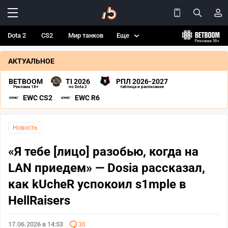
Dota 2
CS2
Мир танков
Еще
АКТУАЛЬНОЕ
BETBOOM
TI 2026
РПЛ 2026-2027
Реклама 18+
по Dota 2
таблица и расписание
EWC CS2
EWC R6
Новость
«Я тебе [лицо] разобью, когда на
LAN приедем» — Dosia рассказал,
как kUcheR успокоил s1mple в
HellRaisers
17.06.2026 в 14:53
30