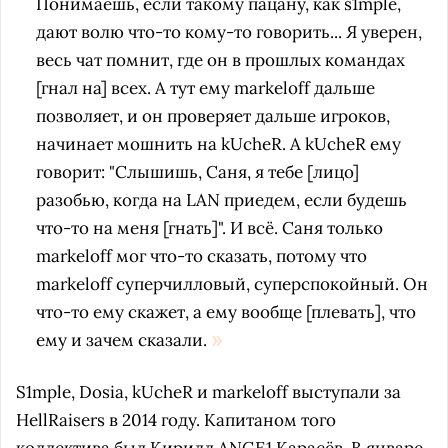
Понимаешь, если такому пацану, как s1mple,
дают волю что-то кому-то говорить... Я уверен,
весь чат помнит, где он в прошлых командах
[гнал на] всех. А тут ему markeloff дальше
позволяет, и он проверяет дальше игроков,
начинает мошнить на kUcheR. А kUcheR ему
говорит: "Слышишь, Саня, я тебе [лицо]
разобью, когда на LAN приедем, если будешь
что-то на меня [гнать]". И всё. Саня только
markeloff мог что-то сказать, потому что
markeloff суперчилловый, суперспокойный. Он
что-то ему скажет, а ему вообще [плевать], что
ему и зачем сказали.
S1mple, Dosia, kUcheR и markeloff выступали за
HellRaisers в 2014 году. Капитаном того