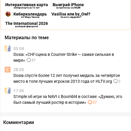
Интерактивная карта
Выиграй iPhone
киберспорта за 15 лет
за прогнозы на MLBB
Киберкалендарь
Vasilisa или by_Owl?
по Миру Танков
За кого сердечко?
The International 2026
выбирай фаворита!
Материалы по теме
03.04
Dosia: «СНГ-сцена в Counter-Strike — самая сильная в
мире»
21
28.05
Dosia спустя более 12 лет получил медаль за четвёртое
место в топе лучших игроков 2013 года от HLTV.org
2
17.06
S1mple об игре за NAVI с Boombl4 в составе: «Думаю, это
был самый лучший ростер в истории»
27
Комментарии