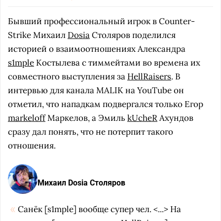
Бывший профессиональный игрок в Counter-
Strike Михаил
Dosia
Столяров поделился
историей о взаимоотношениях Александра
s1mple
Костылева с тиммейтами во времена их
совместного выступления за
HellRaisers
. В
интервью для канала MALIK на YouTube он
отметил, что нападкам подвергался только Егор
markeloff
Маркелов, а Эмиль
kUcheR
Ахундов
сразу дал понять, что не потерпит такого
отношения.
Михаил Dosia Столяров
Санёк [s1mple] вообще супер чел. <...> На