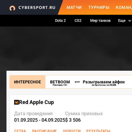
МАТЧИ
ТУРНИРЫ
КОМАН
Dota 2
CS2
Мир танков
Еще
ИНТЕРЕСНОЕ
BETBOOM
Разыгрываем айфон
Реклама 18+
за прогнозы на MLBB
Red Apple Cup
Дата проведения
Сумма призовых
01.09.2025 - 04.09.2025
$ 3 506
СЕТКА
РАСПИСАНИЕ
НОВОСТИ
РЕЗУЛЬТАТЫ