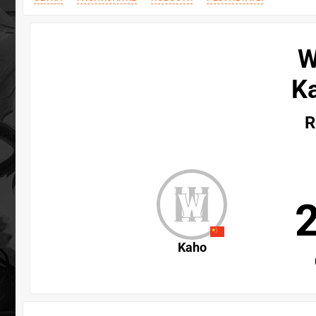
W
Ka
R
Kaho