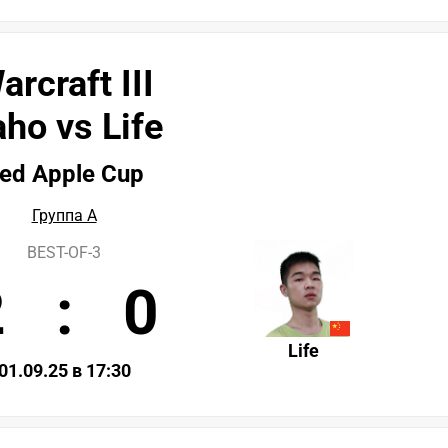
arcraft III
ho vs Life
ed Apple Cup
Группа А
BEST-OF-3
2
:
0
Life
01.09.25 в 17:30