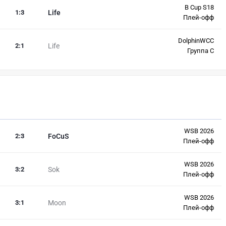
B Cup S18
1
:
3
Life
Плей-офф
DolphinWCC
2
:
1
Life
Группа C
WSB 2026
2
:
3
FoCuS
Плей-офф
WSB 2026
3
:
2
Sok
Плей-офф
WSB 2026
3
:
1
Moon
Плей-офф