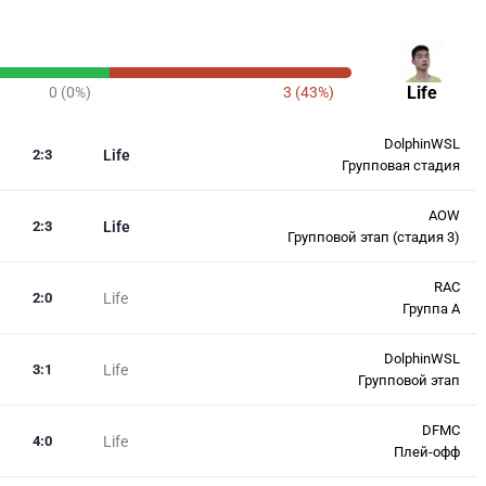
Life
0 (0%)
3 (43%)
DolphinWSL
2
:
3
Life
Групповая стадия
AOW
2
:
3
Life
Групповой этап (стадия 3)
RAC
2
:
0
Life
Группа А
DolphinWSL
3
:
1
Life
Групповой этап
DFMC
4
:
0
Life
Плей-офф