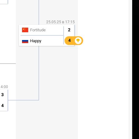
25.05.25 в 17:15
2
Fortitude
4
4
Happy
14:00
3
4