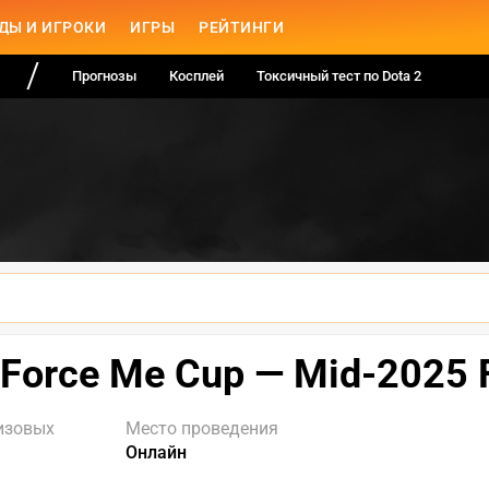
ДЫ И ИГРОКИ
ИГРЫ
РЕЙТИНГИ
Прогнозы
Косплей
Токсичный тест по Dota 2
 Force Me Cup — Mid-2025 
изовых
Место проведения
Онлайн