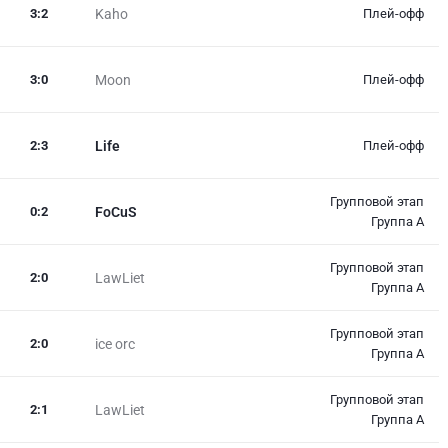
3
:
2
Kaho
Плей-офф
3
:
0
Moon
Плей-офф
2
:
3
Life
Плей-офф
Групповой этап
0
:
2
FoCuS
Группа А
Групповой этап
2
:
0
LawLiet
Группа А
Групповой этап
2
:
0
ice orc
Группа А
Групповой этап
2
:
1
LawLiet
Группа А