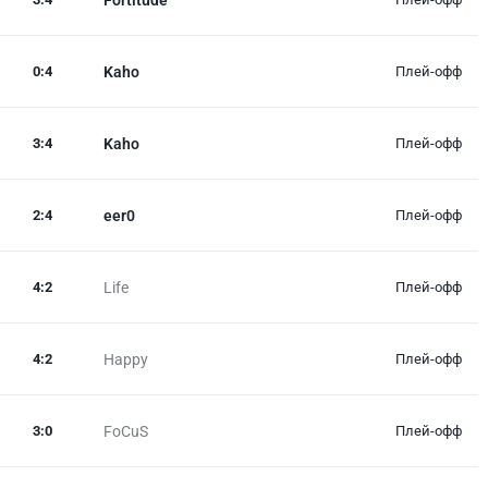
0
:
4
Kaho
Плей-офф
3
:
4
Kaho
Плей-офф
2
:
4
eer0
Плей-офф
4
:
2
Life
Плей-офф
4
:
2
Happy
Плей-офф
3
:
0
FoCuS
Плей-офф