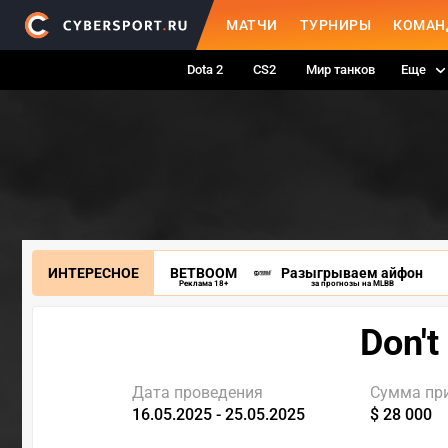
МАТЧИ
ТУРНИРЫ
КОМАН
Dota 2
CS2
Мир танков
Еще
ИНТЕРЕСНОЕ
BETBOOM
Разыгрываем айфон
Реклама 18+
за прогнозы на MLBB
Don't
Дата проведения
Сумма пр
16.05.2025 - 25.05.2025
$ 28 000