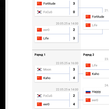
3
Fortitude
21.
0
FoCuS
Fortitude
20.05.25 в 14:00
Life
2
eer0
3
Life
Раунд 1
Раунд 2
23.
22.05.25 в 16:00
Life
3
Moon
Kaho
4
Kaho
24.
22.05.25 в 14:00
Happy
2
FoCuS
eer0
4
eer0