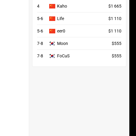
4
Kaho
$1 665
5-6
Life
$1 110
5-6
eer0
$1 110
7-8
Moon
$555
7-8
FoCuS
$555