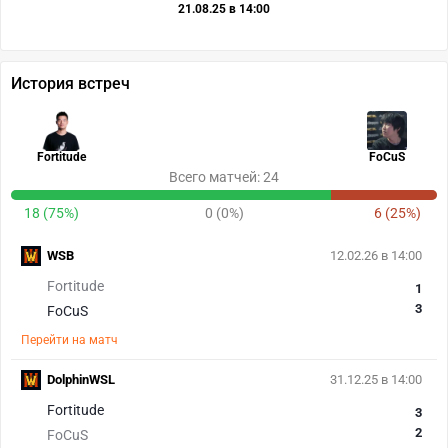
21.08.25 в 14:00
История встреч
Fortitude
FoCuS
Всего матчей: 24
18 (75%)
0 (0%)
6 (25%)
WSB
12.02.26 в 14:00
Fortitude
1
3
FoCuS
Перейти на матч
DolphinWSL
31.12.25 в 14:00
Fortitude
3
2
FoCuS