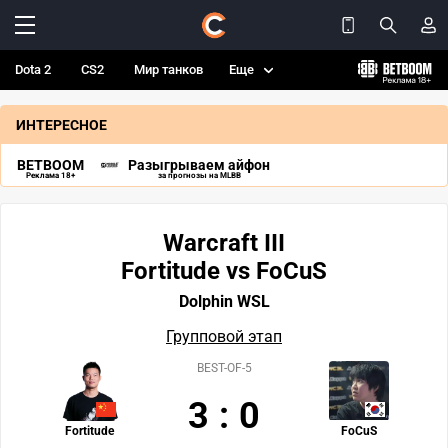
Dota 2
CS2
Мир танков
Еще
ИНТЕРЕСНОЕ
BETBOOM
Разыгрываем айфон
Реклама 18+
за прогнозы на MLBB
Warcraft III
Fortitude vs FoCuS
Dolphin WSL
Групповой этап
BEST-OF-5
3
:
0
Fortitude
FoCuS