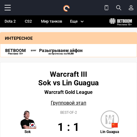
Dota 2
CS2
Мир танков
Еще
ИНТЕРЕСНОЕ
BETBOOM
Разыгрываем айфон
Реклама 18+
за прогнозы на MLBB
Warcraft III
Sok vs Lin Guagua
Warcraft Gold League
Групповой этап
BEST-OF-2
1
:
1
Sok
Lin Guagua