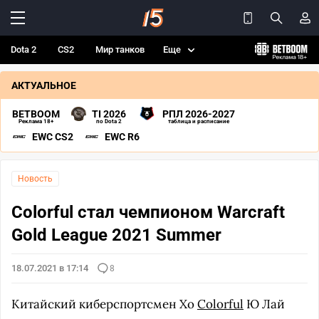
Dota 2
CS2
Мир танков
Еще
АКТУАЛЬНОЕ
BETBOOM
TI 2026
РПЛ 2026-2027
Реклама 18+
по Dota 2
таблица и расписание
EWC CS2
EWC R6
Новость
Colorful стал чемпионом Warcraft
Gold League 2021 Summer
18.07.2021 в 17:14
8
Китайский киберспортсмен Хо
Colorful
Ю Лай