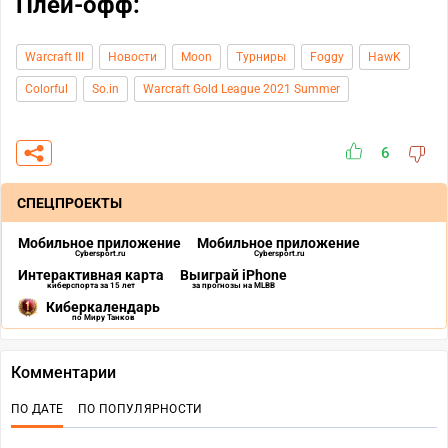
Плей-офф:
Warcraft III
Новости
Moon
Турниры
Foggy
HawK
Colorful
So.in
Warcraft Gold League 2021 Summer
6
СПЕЦПРОЕКТЫ
Мобильное приложение
Мобильное приложение
Cybersport.ru
Cybersport.ru
Интерактивная карта
Выиграй iPhone
киберспорта за 15 лет
за прогнозы на MLBB
Киберкалендарь
по Миру Танков
Комментарии
ПО ДАТЕ
ПО ПОПУЛЯРНОСТИ