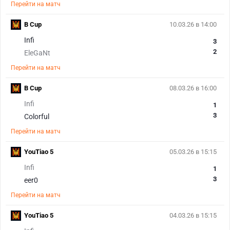
Перейти на матч
B Cup
10.03.26 в 14:00
Infi
3
2
EleGaNt
Перейти на матч
B Cup
08.03.26 в 16:00
Infi
1
3
Colorful
Перейти на матч
YouTiao 5
05.03.26 в 15:15
Infi
1
3
eer0
Перейти на матч
YouTiao 5
04.03.26 в 15:15