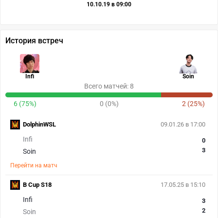
10.10.19 в 09:00
История встреч
Infi
Soin
Всего матчей: 8
6 (75%)
0 (0%)
2 (25%)
DolphinWSL
09.01.26 в 17:00
Infi
0
3
Soin
Перейти на матч
B Cup S18
17.05.25 в 15:10
Infi
3
2
Soin